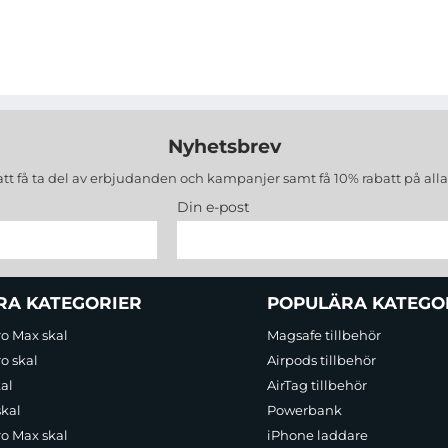
Nyhetsbrev
att få ta del av erbjudanden och kampanjer samt få 10% rabatt på all
Din e-post
RA KATEGORIER
POPULÄRA KATEGO
ro Max skal
Magsafe tillbehör
o skal
Airpods tillbehör
al
AirTag tillbehör
skal
Powerbank
ro Max skal
iPhone laddare