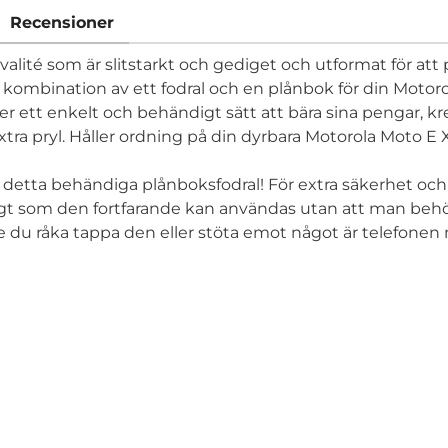
Recensioner
alité som är slitstarkt och gediget och utformat för att 
ombination av ett fodral och en plånbok för din Motorol
r ett enkelt och behändigt sätt att bära sina pengar, k
xtra pryl. Håller ordning på din dyrbara Motorola Moto E
d detta behändiga plånboksfodral! För extra säkerhet oc
idigt som den fortfarande kan användas utan att man behöv
e du råka tappa den eller stöta emot något är telefonen 