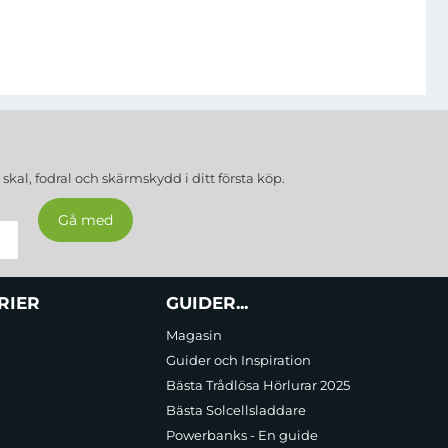
a
skal, fodral och skärmskydd
i ditt första köp.
RIER
GUIDER...
Magasin
Guider och Inspiration
Bästa Trådlösa Hörlurar 2025
Bästa Solcellsladdare
Powerbanks - En guide