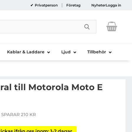
Privatperson
Företag
Nyheter
Logga in
Genomför sökni
Kablar & Laddare
Ljud
Tillbehör
al till Motorola Moto E
ånboksfodral till Motorola Moto E XT1021 - Vit
 SPARAR 210 KR
pris
ickas ifrån oss inom: 1-2 dagar