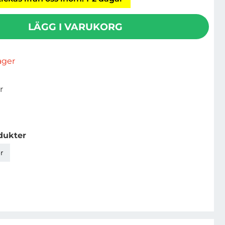
LÄGG I VARUKORG
lager
r
dukter
r