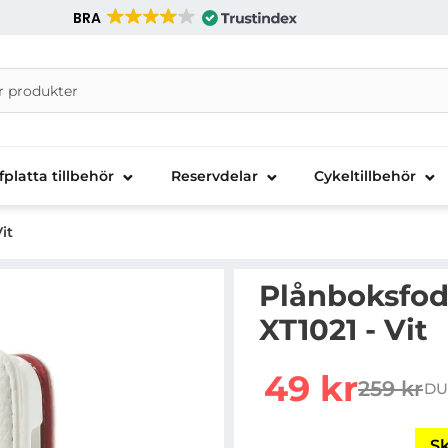
BRA
nira Telecom AB
fplatta tillbehör
Reservdelar
Cykeltillbehör
it
Plånboksfodr
XT1021 - Vit
Handla denna produkt Pl
rea pris
49 kr
259 kr
DU
tidigare 
Sk