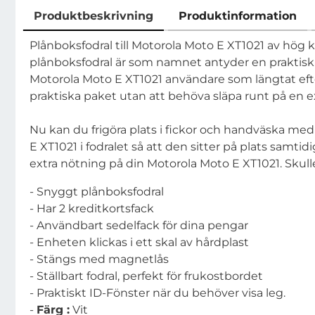
Produktbeskrivning
Produktinformation
Produktbeskrivning
Plånboksfodral till Motorola Moto E XT1021 av hög kv
plånboksfodral är som namnet antyder en praktisk k
Motorola Moto E XT1021 användare som längtat efte
praktiska paket utan att behöva släpa runt på en e
Nu kan du frigöra plats i fickor och handväska me
E XT1021 i fodralet så att den sitter på plats samt
extra nötning på din Motorola Moto E XT1021. Skull
- Snyggt plånboksfodral
- Har 2 kreditkortsfack
- Användbart sedelfack för dina pengar
- Enheten klickas i ett skal av hårdplast
- Stängs med magnetlås
- Ställbart fodral, perfekt för frukostbordet
- Praktiskt ID-Fönster när du behöver visa leg.
-
Färg :
Vit