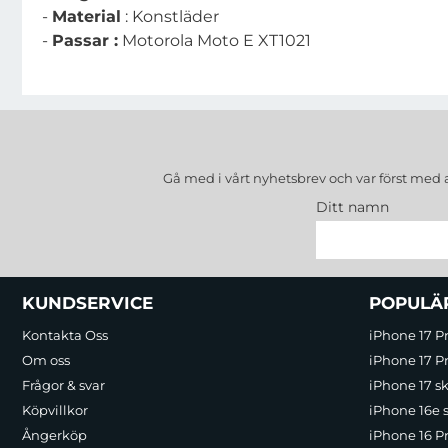
-
Material
: Konstläder
-
Passar :
Motorola Moto E XT1021
Gå med i vårt nyhetsbrev och var först med 
Ditt namn
Sidfot Blandad info och länkar
KUNDSERVICE
POPULÄ
Kontakta Oss
iPhone 17 P
Om oss
iPhone 17 Pr
Frågor & svar
iPhone 17 sk
Köpvillkor
iPhone 16e 
Ångerköp
iPhone 16 P