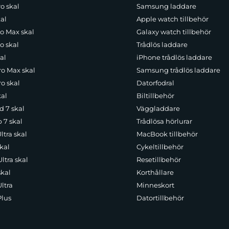
o skal
Samsung laddare
al
Apple watch tillbehör
ro Max skal
Galaxy watch tillbehör
o skal
Trådlös laddare
al
iPhone trådlös laddare
ro Max skal
Samsung trådlös laddare
o skal
Datorfodral
kal
Biltillbehör
d 7 skal
Väggladdare
p 7 skal
Trådlösa hörlurar
ltra skal
MacBook tillbehör
kal
Cykeltillbehör
ltra skal
Resetillbehör
skal
Korthållare
ltra
Minneskort
Plus
Datortillbehör