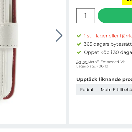
antal
1 st. i lager eller fjärr
365 dagars bytesrätt
Öppet köp i 30 daga
Art nr:
MotoE-Embossed-Vit
Lagerplats:
F06-10
Upptäck liknande pro
Fodral
Moto E tillbehö