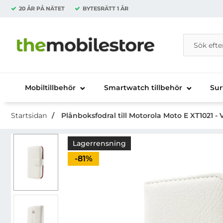
20 ÅR PÅ NÄTET
BYTESRÄTT
1 ÅR
Sök
Sök på Da
Startsidan för Danira Telecom AB
Mobiltillbehör
Smartwatch tillbehör
Sur
Startsidan
Plånboksfodral till Motorola Moto E XT1021 - V
Lagerrensning
Priset är nedsatt med
-81%