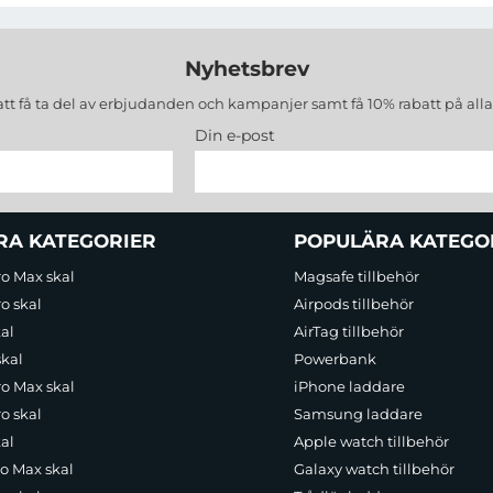
Nyhetsbrev
att få ta del av erbjudanden och kampanjer samt få 10% rabatt på all
Din e-post
RA KATEGORIER
POPULÄRA KATEGO
ro Max skal
Magsafe tillbehör
o skal
Airpods tillbehör
al
AirTag tillbehör
skal
Powerbank
ro Max skal
iPhone laddare
o skal
Samsung laddare
al
Apple watch tillbehör
ro Max skal
Galaxy watch tillbehör