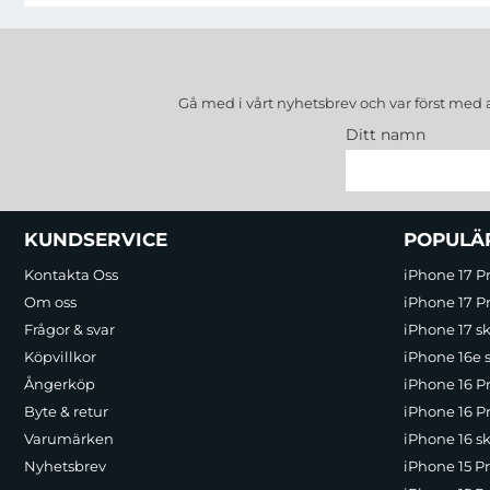
Gå med i vårt nyhetsbrev och var först med 
Ditt namn
Sidfot Blandad info och länkar
KUNDSERVICE
POPULÄ
Kontakta Oss
iPhone 17 P
Om oss
iPhone 17 Pr
Frågor & svar
iPhone 17 sk
Köpvillkor
iPhone 16e 
Ångerköp
iPhone 16 P
Byte & retur
iPhone 16 Pr
Varumärken
iPhone 16 sk
Nyhetsbrev
iPhone 15 P