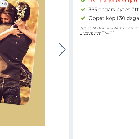
0 st. i lager eller fjär
365 dagars bytesrätt
Öppet köp i 30 daga
Art nr:
A00-PERS-Personligt-mo
Lagerplats:
F24-25