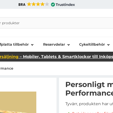
BRA
nira Telecom AB
fplatta tillbehör
Reservdelar
Cykeltillbehör
rsäljning
– Mobiler, Tablets & Smartklockor till Inköp
formance
Personligt m
Performanc
Tyvärr, produkten har u