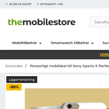
20 ÅR PÅ NÄTET
BYTESRÄTT
1 ÅR
Sök
Sök på Da
Startsidan för Danira Telecom AB
Mobiltillbehör
Smartwatch tillbehör
Sur
Utfö
Startsidan
Personligt mobilskal till Sony Xperia X Per
Lagerrensning
Priset är nedsatt med
-88%