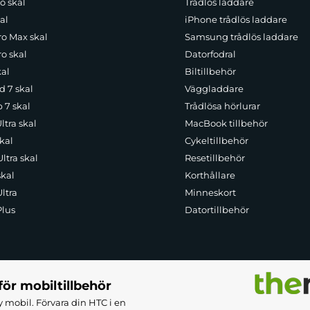
o skal
Trådlös laddare
al
iPhone trådlös laddare
ro Max skal
Samsung trådlös laddare
o skal
Datorfodral
kal
Biltillbehör
d 7 skal
Väggladdare
p 7 skal
Trådlösa hörlurar
ltra skal
MacBook tillbehör
kal
Cykeltillbehör
ltra skal
Resetillbehör
skal
Korthållare
ltra
Minneskort
Plus
Datortillbehör
för mobiltillbehör
 mobil. Förvara din HTC i en