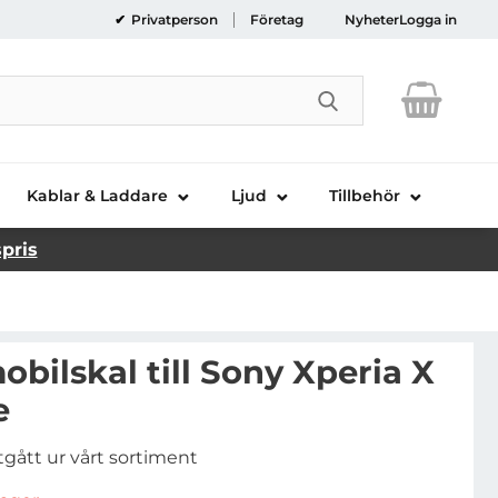
Privatperson
Företag
Nyheter
Logga in
Genomför sökni
Kablar & Laddare
Ljud
Tillbehör
spris
obilskal till Sony Xperia X
e
tgått ur vårt sortiment