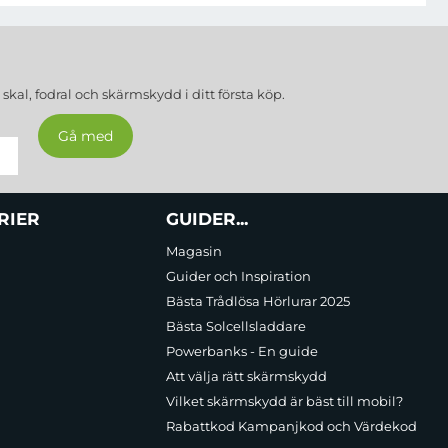
a
skal, fodral och skärmskydd
i ditt första köp.
RIER
GUIDER...
Magasin
Guider och Inspiration
Bästa Trådlösa Hörlurar 2025
Bästa Solcellsladdare
Powerbanks - En guide
Att välja rätt skärmskydd
Vilket skärmskydd är bäst till mobil?
Rabattkod Kampanjkod och Värdekod