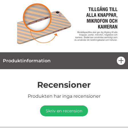
Produktinformation
öpp
Recensioner
Produkten har inga recensioner
Skriv en recension