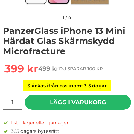
1
/
4
PanzerGlass iPhone 13 Mini
Härdat Glas Skärmskydd
Microfracture
Handla denna produkt PanzerGlass iPhone 13 Mini Här
rea pris
399 kr
499 kr
DU SPARAR 100 KR
tidigare pris
Skickas ifrån oss inom: 3-5 dagar
antal
LÄGG I VARUKORG
1 st. i lager eller fjärrlager
365 dagars bytesrätt