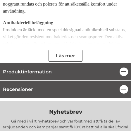
noggrant rundats och polerats för att säkerställa komfort under
användning.
Antibakteriell beläggning
Produkten är täckt med en specialdesignad antimikrobiell substans,
vilket gör den resistent mot bakterie- och svampsporer. Den aktiva
substansen, som är en komponent i det yttre lagret av produkten,
dödar effektivt bakterier, svampar och mögel. Det skyddar
Läs mer
telefonanvändaren från kontakt med skadliga mikrober.
Den antimikrobiella beläggningen slits inte av och förblir
Produktinformation
öpp
aktiv. Förstör 99,99% av bakterierna inom 24 timmar.
Beläggningen är giftfri, livsmedelssäker och godkänd för
användning i EU (BPR) och USA (EPA).
Recensioner
öpp
Kompatibel med alla fall, Case Friendly
Formen och storleken på glaset har utformats för att tillåta
användning av alla fall. Vi inbjuder dig att bekanta dig med
Nyhetsbrev
PanzerGlass™ ClearCase™-fodralerbjudandet.
Gå med i vårt nyhetsbrev och var först med att få ta del av
Kameraskydd fram - CamSlider ™ med Swarovski® kristall
erbjudanden och kampanjer samt få 10% rabatt på alla
skal, fodral