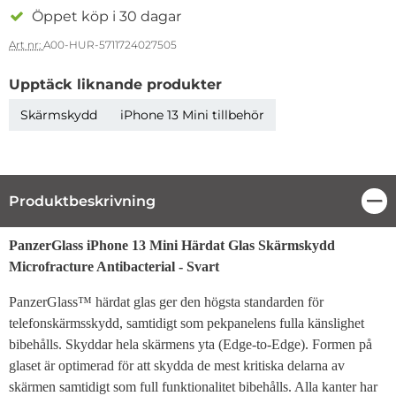
Öppet köp i 30 dagar
Art nr:
A00-HUR-5711724027505
Upptäck liknande produkter
Skärmskydd
iPhone 13 Mini tillbehör
Produktbeskrivning
Stä
Produktbeskrivning
PanzerGlass iPhone 13 Mini Härdat Glas Skärmskydd
Microfracture Antibacterial - Svart
PanzerGlass™ härdat glas ger den högsta standarden för
telefonskärmsskydd, samtidigt som pekpanelens fulla känslighet
bibehålls. Skyddar hela skärmens yta (Edge-to-Edge). Formen på
glaset är optimerad för att skydda de mest kritiska delarna av
skärmen samtidigt som full funktionalitet bibehålls. Alla kanter har