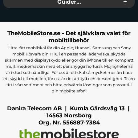
Guider...
lager av silikonlim som förhindrar bildandet av luftbubblor och
andra brister under installationen. Det självhäftande lagret väljs
individuellt för varje enhetsmodell för att säkerställa optimal
funktionalitet och hållbarhet hos lösningen.
TheMobileStore.se - Det självklara valet för
mobiltillbehör
Ger säkerhet tack vare dess antibakteriella beläggning
Glas utrustat med CamSlider™-lösningen låter dig täcka
Hitta rätt mobilskal för din Apple, Huawei, Samsung och Sony
den främre kameran på din telefon
mobil. Förvara din HTC i en passande läderväska, skydda
Låter dig använda vilket fodral som helst
skärmen med displayskydd eller gör din iPhone till en komplett
Skyddar hela skärmytan kant till kant
multimediemaskin med ett par snygga hörlurar. Möjligheterna
MicroFracture, 100 % större glaskantstyrka
är i stort sett oändliga. För oss är ett skal så mycket mer än bara
Skyddar telefonen från att spricka skärmen vid stötar
ett skydd till mobilen, för oss är det attityd och personlighet. Ta en
Skyddar mot repor på skärmen
titt i vårt sortiment och hitta prisvärda lösningar som passar till
Helt transparent
din mobiltelefon!
Säkerställer full känslighet för pekpanelen
Motståndskraftig mot smuts och fingeravtryck
Lätt att montera
Danira Telecom AB | Kumla Gårdsväg 13 |
Tillverkare
: PanzerGlass
14563 Norsborg
EAN
: 5711724027505
Org. Nr. 556887-7384
Färg
: Svart
Passar
: iPhone 13 Mini