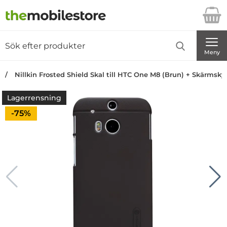
Startsidan för Danira Telecom AB
Sök
Sök på Danira Telecom AB
Genomför
Meny
Nillkin Frosted Shield Skal till HTC One M8 (Brun) + Skärmsk
Lagerrensning
Priset är nedsatt med
-75%