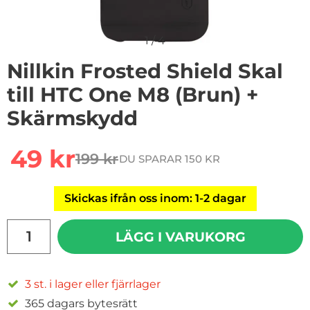
1
/
4
Nillkin Frosted Shield Skal
till HTC One M8 (Brun) +
Skärmskydd
Handla denna produkt Nillkin Frosted Shield Skal till
rea pris
49 kr
199 kr
DU SPARAR 150 KR
tidigare pris
Skickas ifrån oss inom: 1-2 dagar
antal
LÄGG I VARUKORG
3 st. i lager eller fjärrlager
365 dagars bytesrätt