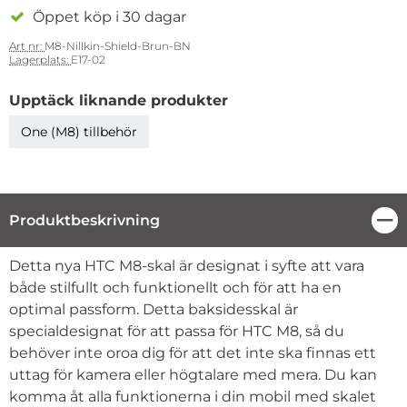
Öppet köp i 30 dagar
Art nr:
M8-Nillkin-Shield-Brun-BN
Lagerplats:
E17-02
Upptäck liknande produkter
One (M8) tillbehör
Produktbeskrivning
Stä
Produktbeskrivning
Detta nya HTC M8-skal är designat i syfte att vara
både stilfullt och funktionellt och för att ha en
optimal passform. Detta baksidesskal är
specialdesignat för att passa för HTC M8, så du
behöver inte oroa dig för att det inte ska finnas ett
uttag för kamera eller högtalare med mera. Du kan
komma åt alla funktionerna i din mobil med skalet