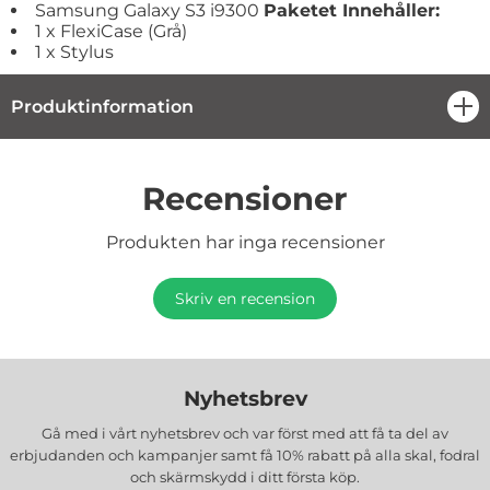
Samsung Galaxy S3 i9300
Paketet Innehåller:
1 x FlexiCase (Grå)
1 x Stylus
Produktinformation
öpp
Recensioner
Produkten har inga recensioner
Skriv en recension
Nyhetsbrev
Gå med i vårt nyhetsbrev och var först med att få ta del av
erbjudanden och kampanjer samt få 10% rabatt på alla
skal, fodral
och skärmskydd
i ditt första köp.