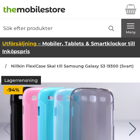
Startsidan för Danira Telecom AB
Sök
Sök på Danira Telecom AB
Genomför
Meny
Utförsäljning
– Mobiler, Tablets & Smartklockor till
Inköpspris
n
Nillkin FlexiCase Skal till Samsung Galaxy S3 i9300 (Svart)
Lagerrensning
Priset är nedsatt med
-94%