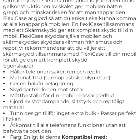
som är mycket slitstark men ändå följsam. Den unika
gelkonstruktionen av skalet ger mobilen bättre
grepp och minskar risken för att man tappar den.
FlexiCase är gjord så att du enkelt ska kunna komma
åt alla knappar på mobilen. En flexiCase tillsammans
med ett Skärmskydd ger ett komplett skydd till din
mobil. FlexiCase skyddar själva mobilen och
skärmskyddet skyddar skärmen från smuts och
repor. Vi rekommenderar att du väljer ett
skärmskydd tillsammans med FlexiCase till din mobil
för att ge den ett komplett skydd.
Egenskaper:
Håller telefonen säker, ren och repfri.
Material: TPU (termoplastisk polyuretan)
Ger en halkfri beläggning
Skyddar telefonen mot stötar
Måttbeställd för din mobil - Passar perfekt
Gjord av stötdämpande, slitstyrk och reptåligt
material
Tunn design tillför inget extra bulk - Passar perfekt
i fickan
Åtkomst till alla telefonens funktioner utan att
behöva ta bort den.
Färg: Enligt bilderna
Kompatibel med: