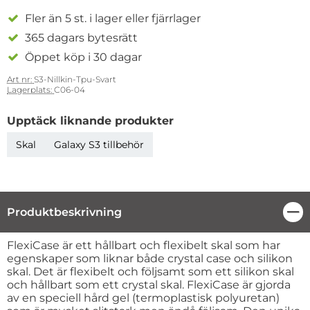
Fler än 5 st. i lager eller fjärrlager
365 dagars bytesrätt
Öppet köp i 30 dagar
Art nr:
S3-Nillkin-Tpu-Svart
Lagerplats:
C06-04
Upptäck liknande produkter
Skal
Galaxy S3 tillbehör
Produktbeskrivning
Stä
Produktbeskrivning
FlexiCase är ett hållbart och flexibelt skal som har
egenskaper som liknar både crystal case och silikon
skal. Det är flexibelt och följsamt som ett silikon skal
och hållbart som ett crystal skal. FlexiCase är gjorda
av en speciell hård gel (termoplastisk polyuretan)