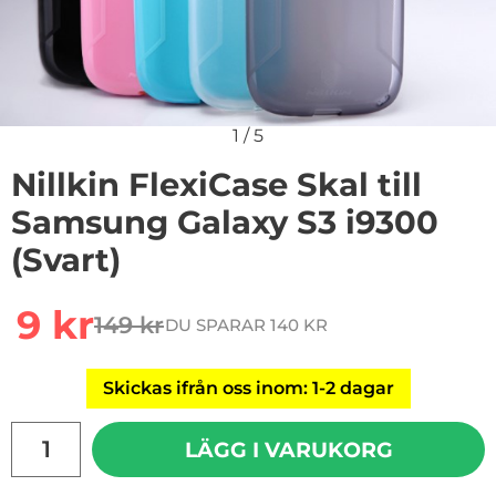
1
/
5
Nillkin FlexiCase Skal till
Samsung Galaxy S3 i9300
(Svart)
Handla denna produkt Nillkin FlexiCase Skal till Samsu
rea pris
9 kr
149 kr
DU SPARAR 140 KR
tidigare pris
Skickas ifrån oss inom: 1-2 dagar
antal
LÄGG I VARUKORG