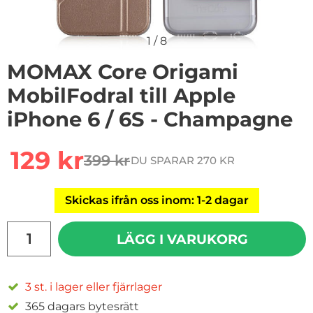
1
/
8
MOMAX Core Origami
MobilFodral till Apple
iPhone 6 / 6S - Champagne
rea pris
129 kr
399 kr
DU SPARAR 270 KR
tidigare pris
Skickas ifrån oss inom: 1-2 dagar
antal
LÄGG I VARUKORG
3 st. i lager eller fjärrlager
365 dagars bytesrätt