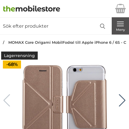
Startsidan för Danira Telecom AB
Sök
Sök på Danira Telecom AB
Genomför
Meny
MOMAX Core Origami MobilFodral till Apple iPhone 6 / 6S - 
Lagerrensning
Priset är nedsatt med
-68%