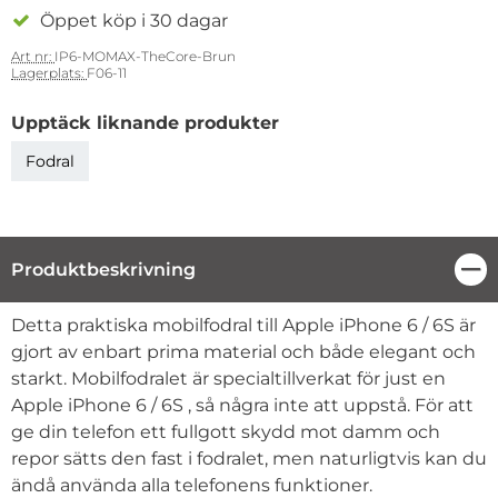
Öppet köp i 30 dagar
Art nr:
IP6-MOMAX-TheCore-Brun
Lagerplats:
F06-11
Upptäck liknande produkter
Fodral
Produktbeskrivning
Stä
Produktbeskrivning
Detta praktiska mobilfodral till Apple iPhone 6 / 6S är
gjort av enbart prima material och både elegant och
starkt. Mobilfodralet är specialtillverkat för just en
Apple iPhone 6 / 6S , så några inte att uppstå. För att
ge din telefon ett fullgott skydd mot damm och
repor sätts den fast i fodralet, men naturligtvis kan du
ändå använda alla telefonens funktioner.