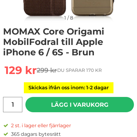
1
/
8
MOMAX Core Origami
MobilFodral till Apple
iPhone 6 / 6S - Brun
rea pris
129 kr
299 kr
DU SPARAR 170 KR
tidigare pris
Skickas ifrån oss inom: 1-2 dagar
antal
LÄGG I VARUKORG
2 st. i lager eller fjärrlager
365 dagars bytesrätt