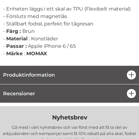
- Enheten läggs i ett skal av TPU (Flexibelt material)
- Försluts med magnetlås
- Ställbart fodral, perfekt för tågresan
-
Färg :
Brun
-
Material
: Konstläder
-
Passar :
Apple iPhone 6 / 6S
-
Märke
:
MOMAX
Produktinformation
öpp
Recensioner
öpp
Nyhetsbrev
Gå med i vårt nyhetsbrev och var först med att få ta del av
erbjudanden och kampanjer samt få 10% rabatt på alla
skal, fodral