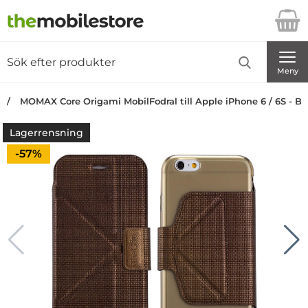
Startsidan för Danira Telecom AB
Sök
Sök på Danira Telecom AB
Genomför
Meny
MOMAX Core Origami MobilFodral till Apple iPhone 6 / 6S - Br
Lagerrensning
Priset är nedsatt med
-57%