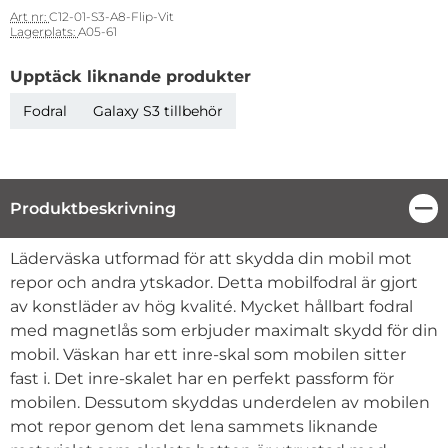
Art nr:
C12-01-S3-A8-Flip-Vit
Lagerplats:
A05-61
Upptäck liknande produkter
Fodral
Galaxy S3 tillbehör
Produktbeskrivning
Stä
Produktbeskrivning
Läderväska utformad för att skydda din mobil mot
repor och andra ytskador. Detta mobilfodral är gjort
av konstläder av hög kvalité. Mycket hållbart fodral
med magnetlås som erbjuder maximalt skydd för din
mobil. Väskan har ett inre-skal som mobilen sitter
fast i. Det inre-skalet har en perfekt passform för
mobilen. Dessutom skyddas underdelen av mobilen
mot repor genom det lena sammets liknande