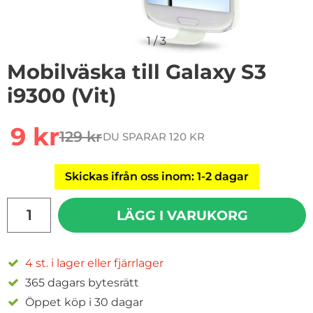
1
/
3
Mobilväska till Galaxy S3
i9300 (Vit)
Handla denna produkt Mobilväska till Galaxy S3 i9300 (
rea pris
9 kr
129 kr
DU SPARAR 120 KR
tidigare pris
Skickas ifrån oss inom: 1-2 dagar
antal
LÄGG I VARUKORG
4 st. i lager eller fjärrlager
365 dagars bytesrätt
Öppet köp i 30 dagar