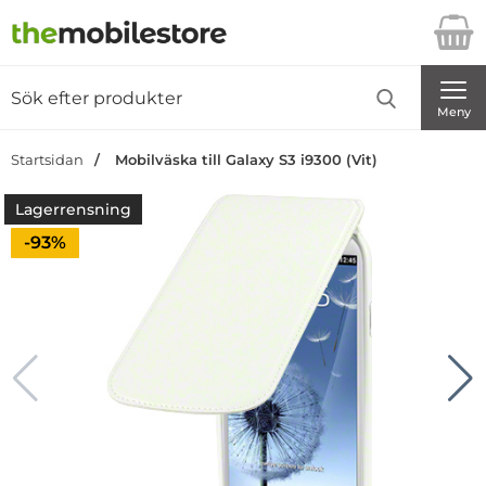
Startsidan för Danira Telecom AB
Sök
Sök på Danira Telecom AB
Genomför
Meny
Startsidan
Mobilväska till Galaxy S3 i9300 (Vit)
Lagerrensning
Priset är nedsatt med
-93%