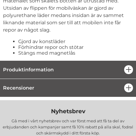
materialet som skalets botten är utrustad med.
Utsidan av flippen för mobilväskan är gjord av
polyurethane läder medans insidan är av sammet
liknande material som ser till att mobilen inte får
repor av något slag.
Gjord av konstläder
Förhindrar repor och stötar
Stängs med magnetlås
Produktinformation
öpp
Recensioner
öpp
Nyhetsbrev
Gå med i vårt nyhetsbrev och var först med att få ta del av
erbjudanden och kampanjer samt få 10% rabatt på alla
skal, fodral
och skärmskydd
i ditt första köp.