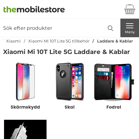
Startsidan för Danira Telecom AB
Sök
Sök på Danira Telecom AB
Genomför
Meny
Xiaomi
Xiaomi Mi 10T Lite 5G tillbehör
Laddare & Kablar
Xiaomi Mi 10T Lite 5G Laddare & Kablar
Underkategorier
Skärmskydd
Skal
Fodral