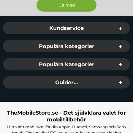
Sidfot Blandad info och länkar
Kundservice
Populära kategorier
Populära kategorier
Guider...
TheMobileStore.se - Det självklara valet för
mobiltillbehör
Hitta rätt mobilskal för din Apple, Huawei, Samsung och Sony
mobil. Förvara din HTC i en passande läderväska, skydda