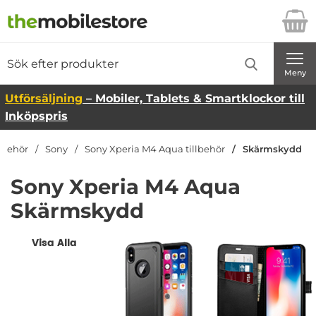
Startsidan för Danira Telecom AB
Sök
Sök på Danira Telecom AB
Genomför
Meny
Utförsäljning
– Mobiler, Tablets & Smartklockor till
Inköpspris
llbehör
Sony
Sony Xperia M4 Aqua tillbehör
Skärmskydd
Sony Xperia M4 Aqua
Skärmskydd
Underkategorier
Sony Xperia M4 Aqua Tillbehör
Visa Alla