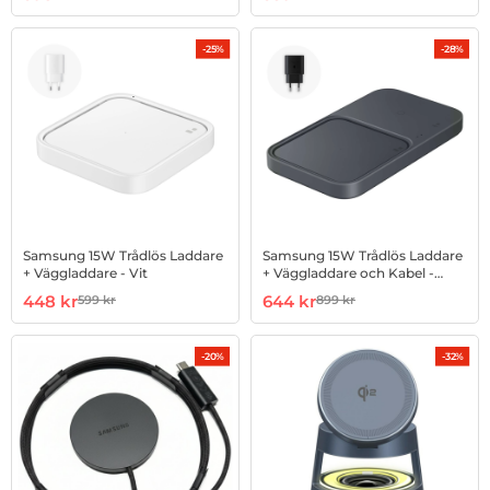
-25%
-28%
Samsung 15W Trådlös Laddare
Samsung 15W Trådlös Laddare
+ Väggladdare - Vit
+ Väggladdare och Kabel -
Svart
Art. nr 1002956721
rea pris
Art. nr 1002956723
rea pris
448 kr
644 kr
599 kr
899 kr
tidigare pris
tidigare pris
-20%
-32%