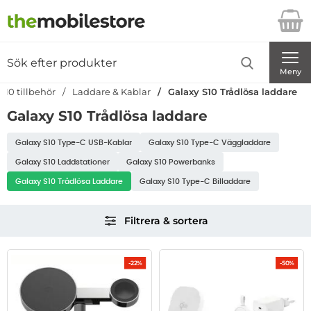
Startsidan för Danira Telecom AB
Sök
Sök på Danira Telecom AB
Genomför
Meny
S10 tillbehör
Laddare & Kablar
Galaxy S10 Trådlösa laddare
Galaxy S10 Trådlösa laddare
Underkategorier
Galaxy S10 Type-C USB-Kablar
Galaxy S10 Type-C Väggladdare
Galaxy S10 Laddstationer
Galaxy S10 Powerbanks
Galaxy S10 Trådlösa Laddare
Galaxy S10 Type-C Billaddare
Hoppa
Filtrera & sortera
över
filtersektionen
Filtrera & sortera
produktlista
-22%
-50%