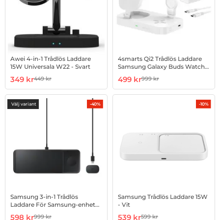
Awei 4-in-1 Trådlös Laddare
4smarts Qi2 Trådlös Laddare
15W Universala W22 - Svart
Samsung Galaxy Buds Watch -
Vit
Art. nr 1002960741
rea pris
Art. nr 1002982877
rea pris
349 kr
499 kr
449 kr
999 kr
tidigare pris
tidigare pris
Välj variant
-40%
-10%
Samsung 3-in-1 Trådlös
Samsung Trådlös Laddare 15W
Laddare För Samsung-enheter
- Vit
- Svart
Art. nr 1002870262
rea pris
Art. nr 1002956720
rea pris
598 kr
539 kr
999 kr
599 kr
tidigare pris
tidigare pris