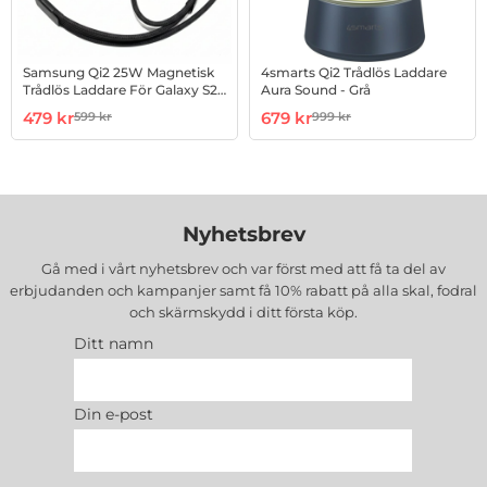
Samsung Qi2 25W Magnetisk
4smarts Qi2 Trådlös Laddare
Trådlös Laddare För Galaxy S26
Aura Sound - Grå
Ultra - Svart
Art. nr 1003255301
rea pris
Art. nr 1003274287
rea pris
479 kr
679 kr
599 kr
999 kr
tidigare pris
tidigare pris
Nyhetsbrev
Gå med i vårt nyhetsbrev och var först med att få ta del av
erbjudanden och kampanjer samt få 10% rabatt på alla
skal, fodral
och skärmskydd
i ditt första köp.
Ditt namn
Din e-post