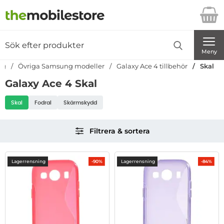
Startsidan för Danira Telecom AB
Sök
Sök på Danira Telecom AB
Genomför
Meny
ng
Övriga Samsung modeller
Galaxy Ace 4 tillbehör
Skal
Galaxy Ace 4 Skal
Underkategorier
Skal
Fodral
Skärmskydd
Hoppa
Filtrera & sortera
över
filtersektionen
Filtrera & sortera
produktlista
Lagerrensning
Lagerrensning
-90%
-84%