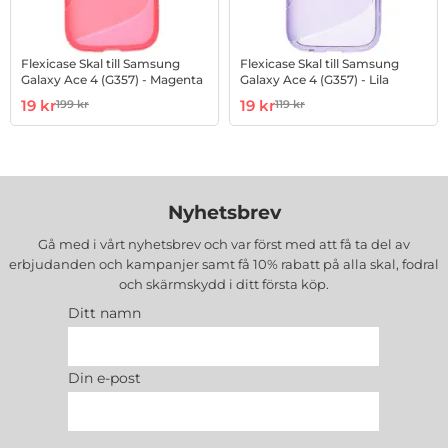
Flexicase Skal till Samsung
Flexicase Skal till Samsung
Galaxy Ace 4 (G357) - Magenta
Galaxy Ace 4 (G357) - Lila
Art. nr 37023
rea pris
Art. nr 37024
rea pris
19 kr
19 kr
199 kr
119 kr
tidigare pris
tidigare pris
Nyhetsbrev
Gå med i vårt nyhetsbrev och var först med att få ta del av
erbjudanden och kampanjer samt få 10% rabatt på alla
skal, fodral
och skärmskydd
i ditt första köp.
Ditt namn
Din e-post