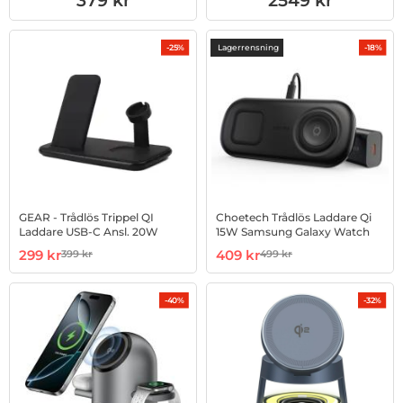
379 kr
2549 kr
Lagerrensning
-25%
-18%
GEAR - Trådlös Trippel QI
Choetech Trådlös Laddare Qi
Laddare USB-C Ansl. 20W
15W Samsung Galaxy Watch
Art. nr 1002837973
rea pris
Art. nr 1002861681
rea pris
299 kr
409 kr
399 kr
499 kr
tidigare pris
tidigare pris
-40%
-32%