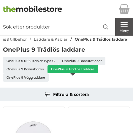
Startsidan för Danira Telecom AB
Sök
Sök på Danira Telecom AB
Genomför
Meny
us 9 tillbehör
Laddare & Kablar
OnePlus 9 Trådlös laddare
OnePlus 9 Trådlös laddare
Underkategorier
OnePlus 9 USB-Kablar Type C
OnePlus 9 Laddstationer
OnePlus 9 Powerbanks
OnePlus 9 Trådlös Laddare
OnePlus 9 Väggladdare
Hoppa
Filtrera & sortera
över
filtersektionen
Filtrera & sortera
produktlista