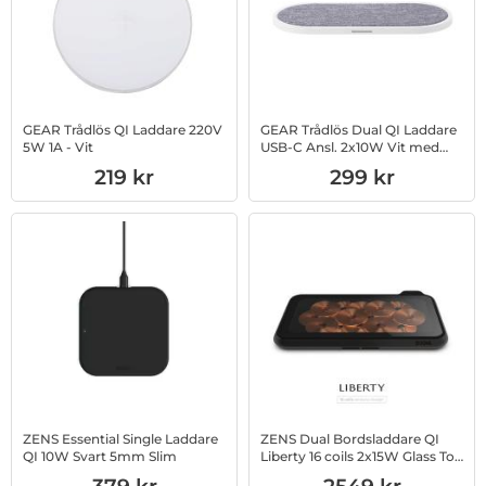
GEAR Trådlös QI Laddare 220V
GEAR Trådlös Dual QI Laddare
5W 1A - Vit
USB-C Ansl. 2x10W Vit med
Grå Textil
Art. nr 1002763453
Art. nr 1002837980
219 kr
299 kr
ZENS Essential Single Laddare
ZENS Dual Bordsladdare QI
QI 10W Svart 5mm Slim
Liberty 16 coils 2x15W Glass Top
Edition
Art. nr 1002838936
Art. nr 1002810191