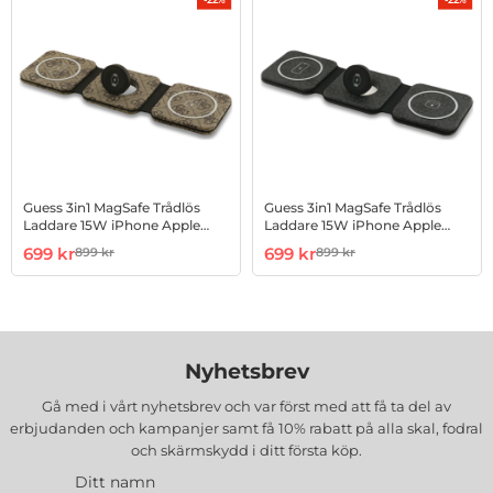
Guess 3in1 MagSafe Trådlös
Guess 3in1 MagSafe Trådlös
Laddare 15W iPhone Apple
Laddare 15W iPhone Apple
Watch Airpods 4G - Brun
Watch Airpods 4G - Svart
Art. nr 1003274301
rea pris
Art. nr 1003274302
rea pris
699 kr
699 kr
899 kr
899 kr
tidigare pris
tidigare pris
Nyhetsbrev
Gå med i vårt nyhetsbrev och var först med att få ta del av
erbjudanden och kampanjer samt få 10% rabatt på alla
skal, fodral
och skärmskydd
i ditt första köp.
Ditt namn