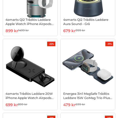
4smarts Qi2 Trådlös Laddare
4smarts Qi2 Trådlös Laddare
Apple Watch iPhone Airpods
Aura Sound - Grå
ChargeBot Sound - Grå
Art. nr 1003191498
rea pris
Art. nr 1003274287
rea pris
899 kr
679 kr
1499 kr
999 kr
tidigare pris
tidigare pris
-22%
-31%
4smarts Trådlös Laddare 20W
Energea 3in1 MagSafe Trådlös
iPhone Apple Watch Airpods
Laddare 15W GoMag Trio Plus -
UltiMag - Svart
Marinblå
Art. nr 1003274297
rea pris
Art. nr 1003274300
rea pris
699 kr
479 kr
899 kr
699 kr
tidigare pris
tidigare pris
-22%
-22%