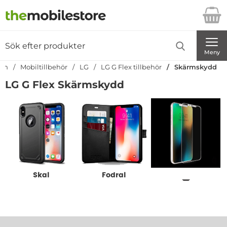
Startsidan för Danira Telecom AB
Sök
Sök på Danira Telecom AB
Genomför
Meny
dan
Mobiltillbehör
LG
LG G Flex tillbehör
Skärmskydd
LG G Flex Skärmskydd
Underkategorier
Skal
Fodral
Skärmskydd