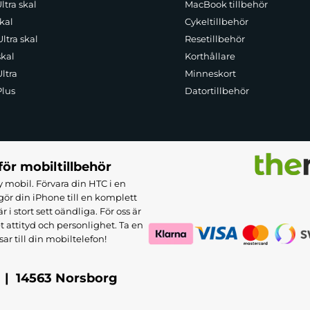
ltra skal
MacBook tillbehör
kal
Cykeltillbehör
ltra skal
Resetillbehör
skal
Korthållare
ltra
Minneskort
Plus
Datortillbehör
för mobiltillbehör
 mobil. Förvara din HTC i en
ör din iPhone till en komplett
 stort sett oändliga. För oss är
et attityd och personlighet. Ta en
sar till din mobiltelefon!
 | 14563 Norsborg