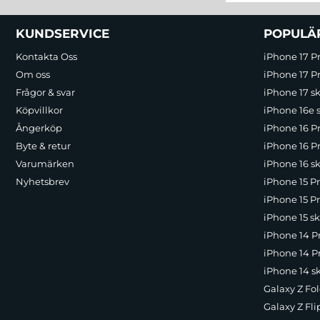
Sidfot Blandad info och länkar
KUNDSERVICE
POPULÄ
Kontakta Oss
iPhone 17 P
Om oss
iPhone 17 Pr
Frågor & svar
iPhone 17 sk
Köpvillkor
iPhone 16e 
Ångerköp
iPhone 16 P
Byte & retur
iPhone 16 Pr
Varumärken
iPhone 16 sk
Nyhetsbrev
iPhone 15 P
iPhone 15 Pr
iPhone 15 sk
iPhone 14 P
iPhone 14 Pr
iPhone 14 s
Galaxy Z Fol
Galaxy Z Fli