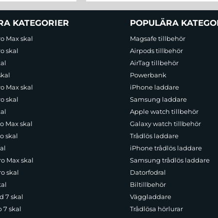
RA KATEGORIER
POPULÄRA KATEGO
ro Max skal
Magsafe tillbehör
o skal
Airpods tillbehör
al
AirTag tillbehör
skal
Powerbank
ro Max skal
iPhone laddare
o skal
Samsung laddare
al
Apple watch tillbehör
ro Max skal
Galaxy watch tillbehör
o skal
Trådlös laddare
al
iPhone trådlös laddare
ro Max skal
Samsung trådlös laddare
o skal
Datorfodral
kal
Biltillbehör
d 7 skal
Väggladdare
p 7 skal
Trådlösa hörlurar