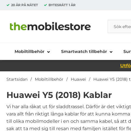
20 ÅR PÅ NÄTET
BYTESRÄTT
1 ÅR
Sök
Sök på Da
Startsidan för Danira Telecom AB
Mobiltillbehör
Smartwatch tillbehör
Sur
Utfö
Startsidan
Mobiltillbehör
Huawei
Huawei Y5 (2018) t
Huawei Y5 (2018) Kablar
Vi har alla råkat ut för sladdtrassel. Därför är det vikt
vara allt från riktigt långa kablar för att kunna kom
till olika mobilmodeller i en och samma kabel, så att
sak att ta med sig till resan med familjen istället för fl