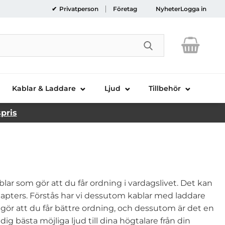
Privatperson
Företag
Nyheter
Logga in
Genomför sökni
Kablar & Laddare
Ljud
Tillbehör
spris
kablar som gör att du får ordning i vardagslivet. Det kan
adapters. Förstås har vi dessutom kablar med laddare
 gör att du får bättre ordning, och dessutom är det en
r dig bästa möjliga ljud till dina högtalare från din