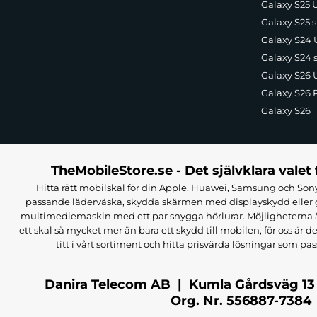
Galaxy S25 U
Galaxy S25 s
Galaxy S24 U
Galaxy S24 
Galaxy S26 U
Galaxy S26 
Galaxy S26
TheMobileStore.se - Det självklara valet 
Hitta rätt mobilskal för din Apple, Huawei, Samsung och Sony
passande läderväska, skydda skärmen med displayskydd eller g
multimediemaskin med ett par snygga hörlurar. Möjligheterna är i
ett skal så mycket mer än bara ett skydd till mobilen, för oss är d
titt i vårt sortiment och hitta prisvärda lösningar som pas
Danira Telecom AB | Kumla Gårdsväg 13
Org. Nr. 556887-7384