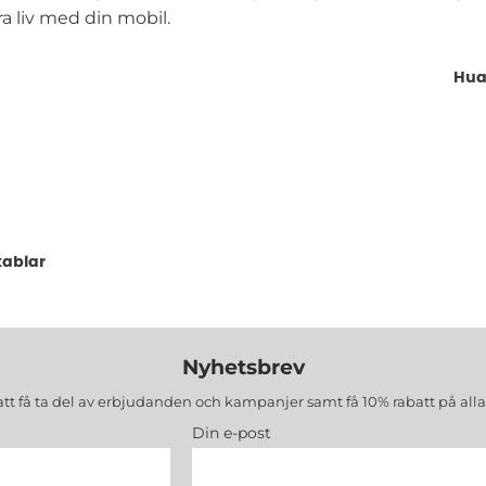
ra liv med din mobil.
Hua
kablar
Nyhetsbrev
att få ta del av erbjudanden och kampanjer samt få 10% rabatt på all
Din e-post