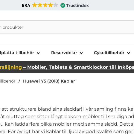
BRA
nira Telecom AB
fplatta tillbehör
Reservdelar
Cykeltillbehör
rsäljning
– Mobiler, Tablets & Smartklockor till Inköp
illbehör
Huawei Y5 (2018) Kablar
igt att strukturera bland sina sladdar! I vår samling finns 
ma åt eluttag som sitter långt bakom möbler till smidiga 
 du kan ladda flera olika mobiler med samma sladd. Detta
era! För övrigt har vi kablar till ljud av god kvalité som ge