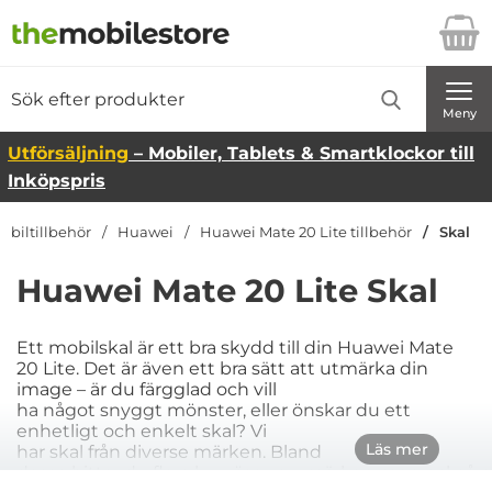
Startsidan för Danira Telecom AB
Sök
Sök på Danira Telecom AB
Genomför
Meny
Utförsäljning
– Mobiler, Tablets & Smartklockor till
Inköpspris
obiltillbehör
Huawei
Huawei Mate 20 Lite tillbehör
Skal
Huawei Mate 20 Lite Skal
Ett mobilskal är ett bra skydd till din Huawei Mate
20 Lite. Det är även ett bra sätt att utmärka din
image – är du färgglad och vill
ha något snyggt mönster, eller önskar du ett
enhetligt och enkelt skal? Vi
Läs mer
har skal från diverse märken. Bland
dessa hittar du flera luxuösa varumärken men också 