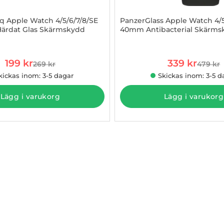
iq Apple Watch 4/5/6/7/8/SE
PanzerGlass Apple Watch 4/
Härdat Glas Skärmskydd
40mm Antibacterial Skärmsk
908367
Art. nr 1002965030
rea pris
rea pris
199 kr
339 kr
269 kr
479 kr
tidigare pris
tidigare
kickas inom: 3-5 dagar
Skickas inom: 3-5 d
Lägg i varukorg
Lägg i varukorg