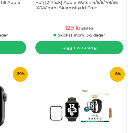
till Apple
Hofi [2-Pack] Apple Watch 4/5/6/7/8/SE
(40/41mm) Skärmskydd Pro+
Art. nr 1002907409
rea pris
129 kr
218 kr
 pris
tidigare pris
agar
Skickas inom: 3-5 dagar
Lägg i varukorg
-29%
-8%