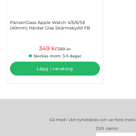
PanzerGlass Apple Watch 4/5/6/SE
(40mm) Härdat Glas Skärmskydd FB
Art. nr 1002995575
rea pris
349 kr
389 kr
tidigare pris
Skickas inom: 3-5 dagar
Lägg i varukorg
Gå med i vårt nyhetsbrev och var först med 
Ditt namn