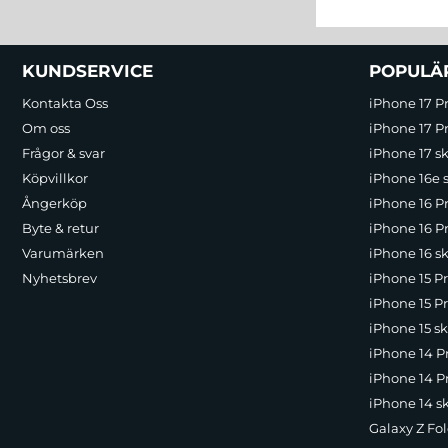
Sidfot Blandad info och länkar
KUNDSERVICE
POPULÄ
Kontakta Oss
iPhone 17 P
Om oss
iPhone 17 Pr
Frågor & svar
iPhone 17 sk
Köpvillkor
iPhone 16e 
Ångerköp
iPhone 16 P
Byte & retur
iPhone 16 Pr
Varumärken
iPhone 16 sk
Nyhetsbrev
iPhone 15 P
iPhone 15 Pr
iPhone 15 sk
iPhone 14 P
iPhone 14 Pr
iPhone 14 s
Galaxy Z Fol