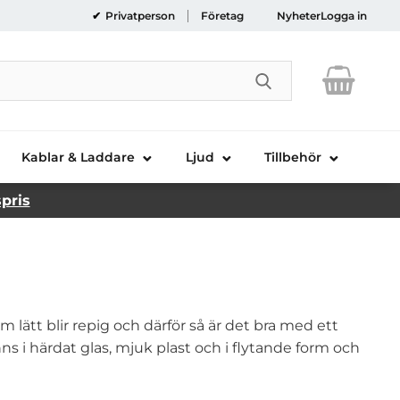
Privatperson
Företag
Nyheter
Logga in
Genomför sökni
Kablar & Laddare
Ljud
Tillbehör
spris
ätt blir repig och därför så är det bra med ett
s i härdat glas, mjuk plast och i flytande form och