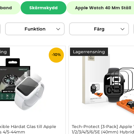
mband
Skärmskydd
Apple Watch 40 Mm Ställ
Funktion
Färg
ing
Lagerrensning
-10%
xible Härdat Glas till Apple
Tech-Protect [3-Pack] Apple
es 4/5-44mm
1/2/3/4/5/6/SE (40mm) Hybrid