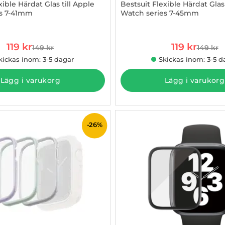
xible Härdat Glas till Apple
Bestsuit Flexible Härdat Glas 
es 7-41mm
Watch series 7-45mm
889143
Art. nr 1002889144
rea pris
rea pris
119 kr
119 kr
149 kr
149 kr
tidigare pris
tidigare
kickas inom: 3-5 dagar
Skickas inom: 3-5 d
Lägg i varukorg
Lägg i varukorg
-26%