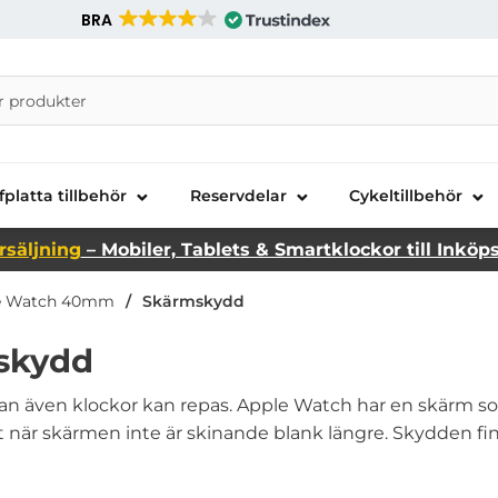
BRA
nira Telecom AB
fplatta tillbehör
Reservdelar
Cykeltillbehör
rsäljning
– Mobiler, Tablets & Smartklockor till Inköp
e Watch 40mm
Skärmskydd
skydd
 även klockor kan repas. Apple Watch har en skärm som l
t när skärmen inte är skinande blank längre. Skydden finn