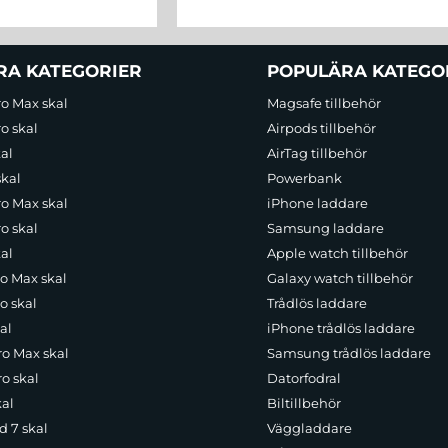
RA KATEGORIER
POPULÄRA KATEGO
ro Max skal
Magsafe tillbehör
o skal
Airpods tillbehör
al
AirTag tillbehör
skal
Powerbank
ro Max skal
iPhone laddare
o skal
Samsung laddare
al
Apple watch tillbehör
ro Max skal
Galaxy watch tillbehör
o skal
Trådlös laddare
al
iPhone trådlös laddare
ro Max skal
Samsung trådlös laddare
o skal
Datorfodral
kal
Biltillbehör
d 7 skal
Väggladdare