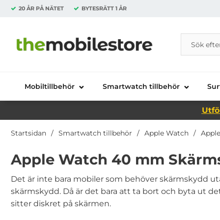
20 ÅR PÅ NÄTET
BYTESRÄTT
1 ÅR
Sök
Sök på Da
Startsidan för Danira Telecom AB
Mobiltillbehör
Smartwatch tillbehör
Sur
Utfö
Startsidan
Smartwatch tillbehör
Apple Watch
Appl
Apple Watch 40 mm Skärm
Det är inte bara mobiler som behöver skärmskydd utan
skärmskydd. Då är det bara att ta bort och byta ut de
sitter diskret på skärmen.