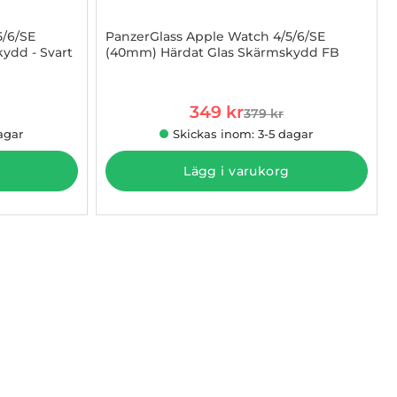
5/6/SE
PanzerGlass Apple Watch 4/5/6/SE
ydd - Svart
(40mm) Härdat Glas Skärmskydd FB
Art. nr 1002995563
rea pris
349 kr
379 kr
 pris
tidigare pris
agar
Skickas inom: 3-5 dagar
Lägg i varukorg