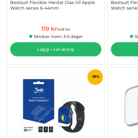
Bestsuit Flexible Härdat Glas till Apple
Bestsuit Fle
Watch series 6-44mm
Watch seri
Art. nr 1002886328
Art. nr 1002
rea pris
119 kr
149 kr
tidigare pris
Skickas inom: 3-5 dagar
S
Lägg i varukorg
-19%