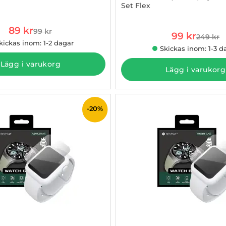
Set Flex
885737
Art. nr 1003252453
rea pris
89 kr
99 kr
rea pris
tidigare pris
99 kr
249 kr
tidigare
kickas inom: 1-2 dagar
Skickas inom: 1-3 d
Lägg i varukorg
Lägg i varukorg
-20%