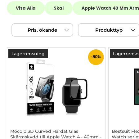
Underkategorier
Visa Alla
Skal
Apple Watch 40 Mm Ar
Apple Watch 40mm
Hoppa
Filtrera & sortera
över
Pris, ökande
Produkttyp
filtersektionen
produktlista
Lagerrensning
Lagerrensn
-80%
Mocolo 3D Curved Härdat Glas
Bestsuit Fle
Skärmskydd till Apple Watch 4 - 40mm -
Watch seri