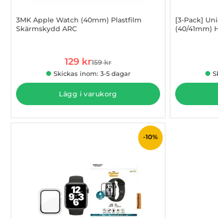
3MK Apple Watch (40mm) Plastfilm
[3-Pack] Un
Skärmskydd ARC
(40/41mm) 
Art. nr 1002992901
Art. nr 1002
rea pris
129 kr
159 kr
tidigare pris
Skickas inom: 3-5 dagar
S
Lägg i varukorg
-10%