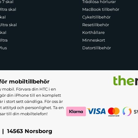
p 7 skal
Trådlösa hörlurar
ltra skal
MacBook tillbehör
kal
Cykeltillbehör
ltra skal
Resetillbehör
skal
Korthållare
ltra
Minneskort
Plus
Datortillbehör
för mobiltillbehör
 mobil. Förvara din HTC i en
ör din iPhone till en komplett
 stort sett oändliga. För oss är
et attityd och personlighet. Ta en
sar till din mobiltelefon!
 | 14563 Norsborg