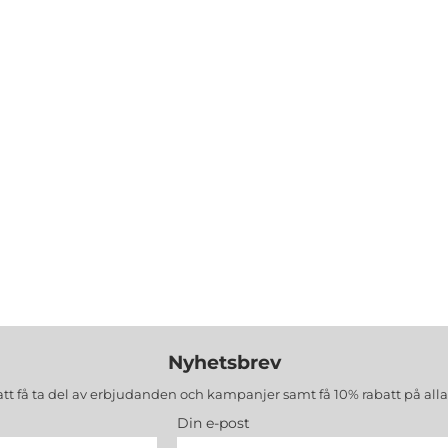
Nyhetsbrev
att få ta del av erbjudanden och kampanjer samt få 10% rabatt på all
Din e-post