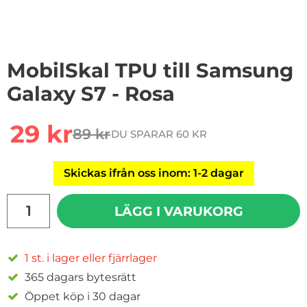
MobilSkal TPU till Samsung
Galaxy S7 - Rosa
Handla denna produkt MobilSkal TPU till Samsung Gala
rea pris
29 kr
89 kr
DU SPARAR 60 KR
tidigare pris
Skickas ifrån oss inom: 1-2 dagar
antal
LÄGG I VARUKORG
1 st. i lager eller fjärrlager
365 dagars bytesrätt
Öppet köp i 30 dagar