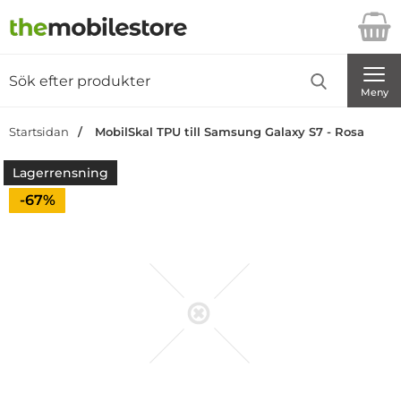
Startsidan för Danira Telecom AB
Sök
Sök på Danira Telecom AB
Genomför
Meny
Startsidan
MobilSkal TPU till Samsung Galaxy S7 - Rosa
Lagerrensning
Priset är nedsatt med
-67%