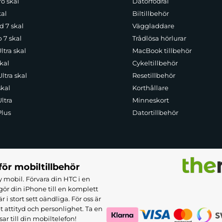
o skal
Datorfodral
kal
Biltillbehör
d 7 skal
Väggladdare
p 7 skal
Trådlösa hörlurar
ltra skal
MacBook tillbehör
kal
Cykeltillbehör
ltra skal
Resetillbehör
skal
Korthållare
ltra
Minneskort
Plus
Datortillbehör
för mobiltillbehör
 mobil. Förvara din HTC i en
ör din iPhone till en komplett
 stort sett oändliga. För oss är
et attityd och personlighet. Ta en
sar till din mobiltelefon!