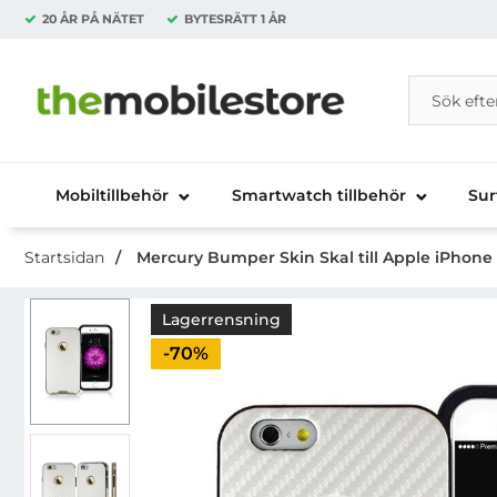
20 ÅR PÅ NÄTET
BYTESRÄTT
1 ÅR
Sök
Sök på Da
Startsidan för Danira Telecom AB
Mobiltillbehör
Smartwatch tillbehör
Sur
Startsidan
Mercury Bumper Skin Skal till Apple iPhone 6 
Lagerrensning
Priset är nedsatt med
-70%