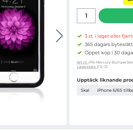
antal
3 st. i lager eller fjär
365 dagars bytesrätt
Öppet köp i 30 daga
Art nr:
IP6-Mercury-BumperSkin
Lagerplats:
E12-12
Upptäck liknande pro
Skal
iPhone 6/6S tillb