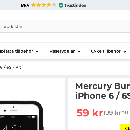
BRA
nira Telecom AB
fplatta tillbehör
Reservdelar
Cykeltillbehör
/ 6S - Vit
Mercury Bump
iPhone 6 / 6S
rea pris
59 kr
199 kr
DU 
tidigare 
Sk