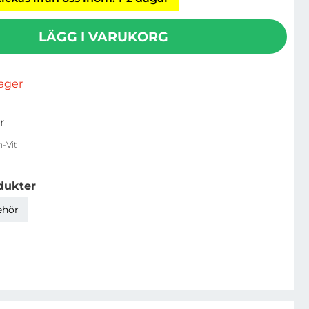
LÄGG I VARUKORG
rlager
r
-Vit
dukter
ehör