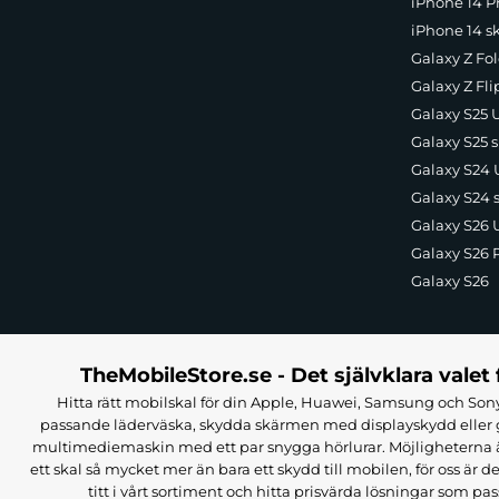
iPhone 14 Pr
iPhone 14 s
Galaxy Z Fol
Galaxy Z Fli
Galaxy S25 U
Galaxy S25 s
Galaxy S24 U
Galaxy S24 
Galaxy S26 U
Galaxy S26 
Galaxy S26
TheMobileStore.se - Det självklara valet 
Hitta rätt mobilskal för din Apple, Huawei, Samsung och Sony
passande läderväska, skydda skärmen med displayskydd eller g
multimediemaskin med ett par snygga hörlurar. Möjligheterna är i
ett skal så mycket mer än bara ett skydd till mobilen, för oss är d
titt i vårt sortiment och hitta prisvärda lösningar som pas