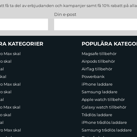
att få ta del av erbjudanden och kampanjer samt få 10% rabatt på all
Din e-post
RA KATEGORIER
POPULÄRA KATEGO
ro Max skal
Magsafe tillbehör
o skal
Airpods tillbehör
al
AirTag tillbehör
skal
Powerbank
ro Max skal
iPhone laddare
o skal
Samsung laddare
al
Apple watch tillbehör
ro Max skal
Galaxy watch tillbehör
o skal
Trådlös laddare
al
iPhone trådlös laddare
ro Max skal
Samsung trådlös laddare