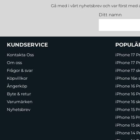
Gå med i vårt nyhetsbrev och var först med 
Ditt namn
Sidfot Blandad info och länkar
KUNDSERVICE
POPULÄ
Kontakta Oss
iPhone 17 P
Om oss
iPhone 17 Pr
Frågor & svar
iPhone 17 sk
Köpvillkor
iPhone 16e 
Ångerköp
iPhone 16 P
Byte & retur
iPhone 16 Pr
Varumärken
iPhone 16 sk
Nyhetsbrev
iPhone 15 P
iPhone 15 Pr
iPhone 15 sk
iPhone 14 P