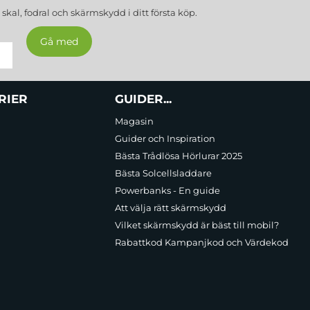
a
skal, fodral och skärmskydd
i ditt första köp.
RIER
GUIDER...
Magasin
Guider och Inspiration
Bästa Trådlösa Hörlurar 2025
Bästa Solcellsladdare
Powerbanks - En guide
Att välja rätt skärmskydd
Vilket skärmskydd är bäst till mobil?
Rabattkod Kampanjkod och Värdekod