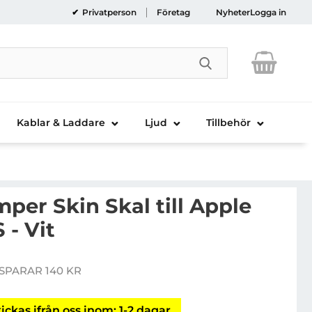
Privatperson
Företag
Nyheter
Logga in
Genomför sökni
Kablar & Laddare
Ljud
Tillbehör
er Skin Skal till Apple
 - Vit
Handla denna produkt Mercury Bumper Skin Skal till Apple iPhone 6 / 6S - Vit
SPARAR 140 KR
pris
ickas ifrån oss inom: 1-2 dagar