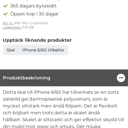
365 dagars bytesrätt
Öppet köp i 30 dagar
Art nr:
IP6-TPU-Crominion
Lagerplats:
F15-08
Upptäck liknande produkter
Skal
iPhone 6/6S tillbehör
Produktbeskrivning
Stä
Produktbeskrivning
Detta skal till iPhone 6/6S har tillverkats av en sorts
särskild gel (termoplastisk polyuretan), som är
mycket slitstark men ändå följsam. Det är flexibelt
och böjbart men trots detta är skalet ändå
hållbart. Skalet är slitstarkt och ger effektivt skydd till
din mobil mot repor och smuts. Det mjuka