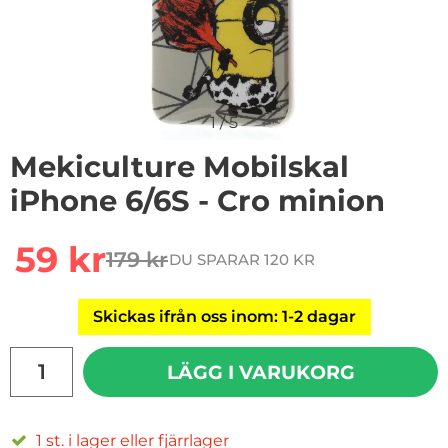
1
/
5
Mekiculture Mobilskal
iPhone 6/6S - Cro minion
Handla denna produkt Mekiculture Mobilskal iPhone 6
rea pris
59 kr
179 kr
DU SPARAR 120 KR
tidigare pris
Skickas ifrån oss inom: 1-2 dagar
antal
LÄGG I VARUKORG
1 st. i lager eller fjärrlager