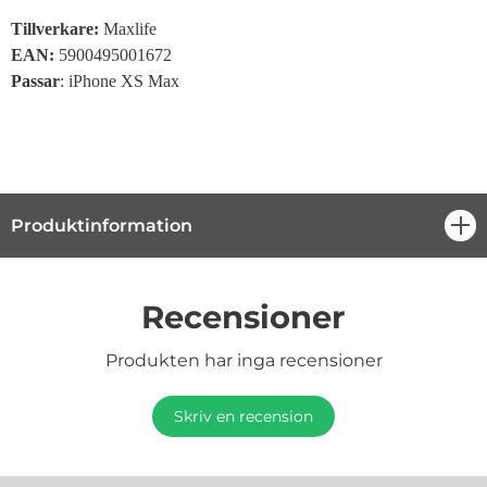
Tillverkare:
Maxlife
EAN:
5900495001672
Passar
: iPhone XS Max
Produktinformation
öpp
Recensioner
Produkten har inga recensioner
Skriv en recension