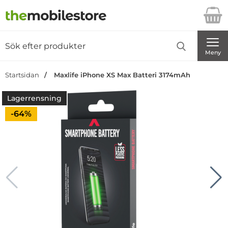
Startsidan för Danira Telecom AB
Sök
Sök på Danira Telecom AB
Genomför
Meny
Startsidan
Maxlife iPhone XS Max Batteri 3174mAh
Lagerrensning
Priset är nedsatt med
-64%