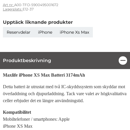
Art nr:
A00-TFO-5900495001672
Lagerplats:
E12-37
Upptäck liknande produkter
Reservdelar
iPhone
iPhone Xs Max
Produktbeskrivning
Stä
Produktbeskrivning
Maxlife iPhone XS Max Batteri 3174mAh
Detta batteri är utrustat med två IC-skyddssystem som skyddar mot
överladdning och djupurladdning. Tack vare valet av högkvalitativa
celler erbjuder det en längre användningstid.
Kompatibilitet
Mobiltelefoner / smartphones: Apple
iPhone XS Max