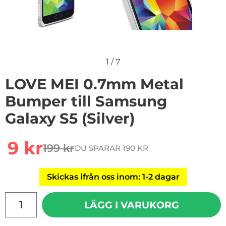
1
/
7
LOVE MEI 0.7mm Metal
Bumper till Samsung
Galaxy S5 (Silver)
Handla denna produkt LOVE MEI 0.7mm Metal Bumper ti
rea pris
9 kr
199 kr
DU SPARAR 190 KR
tidigare pris
Skickas ifrån oss inom: 1-2 dagar
antal
LÄGG I VARUKORG