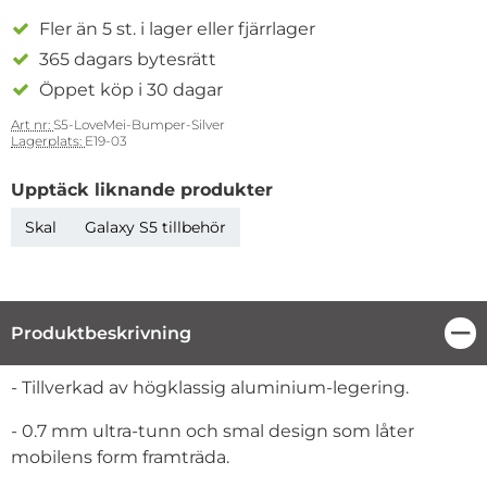
Fler än 5 st. i lager eller fjärrlager
365 dagars bytesrätt
Öppet köp i 30 dagar
Art nr:
S5-LoveMei-Bumper-Silver
Lagerplats:
E19-03
Upptäck liknande produkter
Skal
Galaxy S5 tillbehör
Produktbeskrivning
Stä
Produktbeskrivning
- Tillverkad av högklassig aluminium-legering.
- 0.7 mm ultra-tunn och smal design som låter
mobilens form framträda.