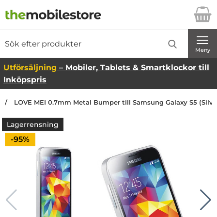
Startsidan för Danira Telecom AB
Sök
Sök på Danira Telecom AB
Genomför
Meny
Utförsäljning
– Mobiler, Tablets & Smartklockor till
Inköpspris
LOVE MEI 0.7mm Metal Bumper till Samsung Galaxy S5 (Silve
Lagerrensning
Priset är nedsatt med
-95%