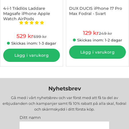
4-i-1 Trådlös Laddare
DUX DUCIS iPhone 17 Pro
Magsafe iPhone Apple
Max Fodral - Svart
Watch AirPods
Art. nr 1002991543
Art. nr 1002848203
Betyg: 5 stjärnor av 5
rea pris
129 kr
249 kr
rea pris
529 kr
tidigare pris
699 kr
tidigare pris
Skickas inom: 1-2 dagar
Skickas inom: 1-3 dagar
Lägg i varukorg
Lägg i varukorg
Nyhetsbrev
Gå med i vårt nyhetsbrev och var först med att få ta del av
erbjudanden och kampanjer samt få 10% rabatt på alla
skal, fodral
och skärmskydd
i ditt första köp.
Ditt namn