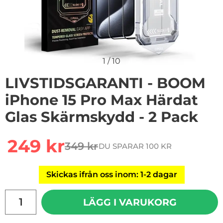
1
/
10
LIVSTIDSGARANTI - BOOM
iPhone 15 Pro Max Härdat
Glas Skärmskydd - 2 Pack
Handla denna produkt LIVSTIDSGARANTI - BOOM iPhone
rea pris
249 kr
349 kr
DU SPARAR 100 KR
tidigare pris
Skickas ifrån oss inom: 1-2 dagar
antal
LÄGG I VARUKORG