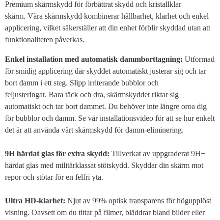
Premium skärmskydd för förbättrat skydd och kristallklar
skärm. Våra skärmskydd kombinerar hållbarhet, klarhet och enkel
applicering, vilket säkerställer att din enhet förblir skyddad utan att
funktionaliteten påverkas.
Enkel installation med automatisk dammborttagning:
Utformad
för smidig applicering där skyddet automatiskt justerar sig och tar
bort damm i ett steg. Slipp irriterande bubblor och
feljusteringar. Bara täck och dra, skärmskyddet riktar sig
automatiskt och tar bort dammet. Du behöver inte längre oroa dig
för bubblor och damm. Se vår installationsvideo för att se hur enkelt
det är att använda vårt skärmskydd för damm-eliminering.
9H härdat glas för extra skydd:
Tillverkat av uppgraderat 9H+
härdat glas med militärklassat stötskydd. Skyddar din skärm mot
repor och stötar för en felfri yta.
Ultra HD-klarhet:
Njut av 99% optisk transparens för högupplöst
visning. Oavsett om du tittar på filmer, bläddrar bland bilder eller