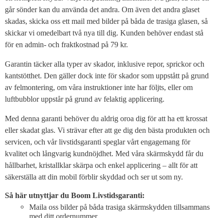
går sönder kan du använda det andra. Om även det andra glaset
skadas, skicka oss ett mail med bilder på båda de trasiga glasen, så
skickar vi omedelbart två nya till dig. Kunden behöver endast stå
för en admin- och fraktkostnad på 79 kr.
Garantin täcker alla typer av skador, inklusive repor, sprickor och
kantstötthet. Den gäller dock inte för skador som uppstått på grund
av felmontering, om våra instruktioner inte har följts, eller om
luftbubblor uppstår på grund av felaktig applicering.
Med denna garanti behöver du aldrig oroa dig för att ha ett krossat
eller skadat glas. Vi strävar efter att ge dig den bästa produkten och
servicen, och vår livstidsgaranti speglar vårt engagemang för
kvalitet och långvarig kundnöjdhet. Med våra skärmskydd får du
hållbarhet, kristallklar skärpa och enkel applicering – allt för att
säkerställa att din mobil förblir skyddad och ser ut som ny.
Så här utnyttjar du Boom Livstidsgaranti:
Maila oss bilder på båda trasiga skärmskydden tillsammans
med ditt ordernummer.