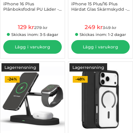
iPhone 16 Plus
iPhone 15 Plus/16 Plus
Plånboksfodral PU Läder -
Härdat Glas Skärmskydd -
Art. nr 1002958826
Art. nr 1002967727
Svart
2 Pack
rea pris
rea pris
129 kr
249 kr
279 kr
349 kr
tidigare pris
tidigare pris
Skickas inom: 3-5 dagar
Skickas inom: 1-2 dagar
Lägg i varukorg
Lägg i varukorg
Lagerrensning
Lagerrensning
-24%
-48%