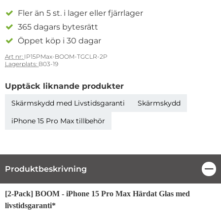
Fler än 5 st. i lager eller fjärrlager
365 dagars bytesrätt
Öppet köp i 30 dagar
Art nr:
IP15PMax-BOOM-TGCLR-2P
Lagerplats:
B03-19
Upptäck liknande produkter
Skärmskydd med Livstidsgaranti
Skärmskydd
iPhone 15 Pro Max tillbehör
Produktbeskrivning
Stä
Produktbeskrivning
[2-Pack] BOOM - iPhone 15 Pro Max Härdat Glas med
livstidsgaranti*