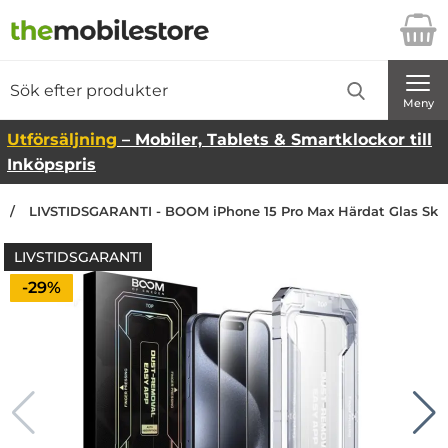
Startsidan för Danira Telecom AB
Sök
Sök på Danira Telecom AB
Genomför
Meny
Utförsäljning
– Mobiler, Tablets & Smartklockor till
Inköpspris
LIVSTIDSGARANTI - BOOM iPhone 15 Pro Max Härdat Glas Skä
LIVSTIDSGARANTI
Priset är nedsatt med
-29%