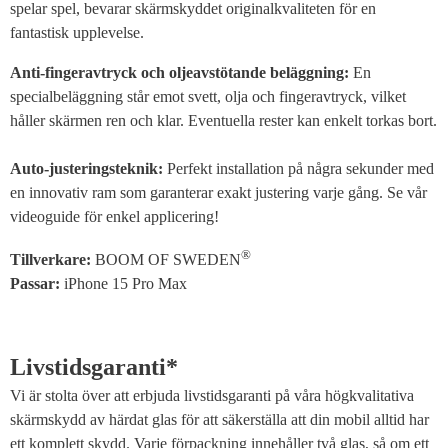
spelar spel, bevarar skärmskyddet originalkvaliteten för en
fantastisk upplevelse.
Anti-fingeravtryck och oljeavstötande beläggning:
En
specialbeläggning står emot svett, olja och fingeravtryck, vilket
håller skärmen ren och klar. Eventuella rester kan enkelt torkas bort.
Auto-justeringsteknik:
Perfekt installation på några sekunder med
en innovativ ram som garanterar exakt justering varje gång. Se vår
videoguide för enkel applicering!
®
Tillverkare:
BOOM OF SWEDEN
Passar:
iPhone 15 Pro Max
Livstidsgaranti*
Vi är stolta över att erbjuda livstidsgaranti på våra högkvalitativa
skärmskydd av härdat glas för att säkerställa att din mobil alltid har
ett komplett skydd. Varje förpackning innehåller två glas, så om ett