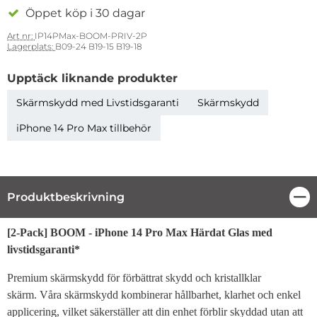
Öppet köp i 30 dagar
Art nr:
IP14PMax-BOOM-PRIV-2P
Lagerplats:
B09-24 B19-15 B19-18
Upptäck liknande produkter
Skärmskydd med Livstidsgaranti
Skärmskydd
iPhone 14 Pro Max tillbehör
Produktbeskrivning
Stä
Produktbeskrivning
[2-Pack] BOOM - iPhone 14 Pro Max Härdat Glas med
livstidsgaranti*
Premium skärmskydd för förbättrat skydd och kristallklar
skärm. Våra skärmskydd kombinerar hållbarhet, klarhet och enkel
applicering, vilket säkerställer att din enhet förblir skyddad utan att