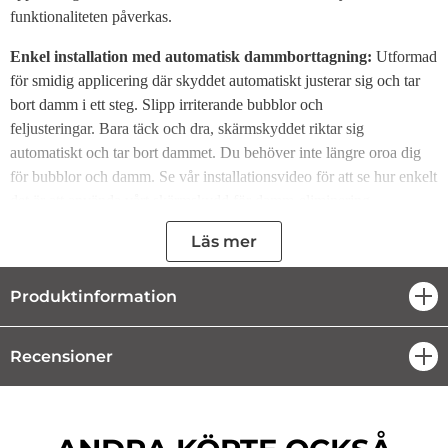
funktionaliteten påverkas.
Enkel installation med automatisk dammborttagning:
Utformad
för smidig applicering där skyddet automatiskt justerar sig och tar
bort damm i ett steg. Slipp irriterande bubblor och
feljusteringar. Bara täck och dra, skärmskyddet riktar sig
automatiskt och tar bort dammet. Du behöver inte längre oroa dig
för bubblor och damm. Se vår installationsvideo för att se hur enkelt
det är att använda vårt skärmskydd för damm-eliminering.
Läs mer
9H härdat glas för extra skydd:
Tillverkat av uppgraderat 9H+
härdat glas med militärklassat stötskydd. Skyddar din skärm mot
Produktinformation
öpp
repor och stötar för en felfri yta.
Ultra HD-klarhet:
Njut av 99% optisk transparens för högupplöst
Recensioner
öpp
visning. Oavsett om du tittar på filmer, bläddrar bland bilder eller
spelar spel, bevarar skärmskyddet originalkvaliteten för en
fantastisk upplevelse.