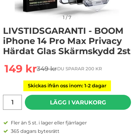
1
/
7
LIVSTIDSGARANTI - BOOM
iPhone 14 Pro Max Privacy
Härdat Glas Skärmskydd 2st
Handla denna produkt LIVSTIDSGARANTI - BOOM iPhone
rea pris
149 kr
349 kr
DU SPARAR 200 KR
tidigare pris
Skickas ifrån oss inom: 1-2 dagar
antal
LÄGG I VARUKORG
Fler än 5 st. i lager eller fjärrlager
365 dagars bytesrätt