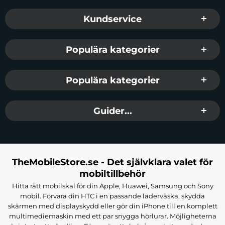
dig.
Sidfot Blandad info och länkar
Kundservice
OBS:
Om just dessa skärmskydd har utgått eller tagit slut i
lager skickar vi likvärdiga skärmskydd från ett annat märke.
Populära kategorier
Populära kategorier
Guider...
TheMobileStore.se - Det självklara valet för
mobiltillbehör
Hitta rätt mobilskal för din Apple, Huawei, Samsung och Sony
mobil. Förvara din HTC i en passande läderväska, skydda
skärmen med displayskydd eller gör din iPhone till en komplett
multimediemaskin med ett par snygga hörlurar. Möjligheterna