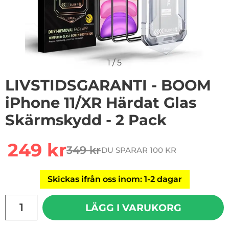
1
/
5
LIVSTIDSGARANTI - BOOM
iPhone 11/XR Härdat Glas
Skärmskydd - 2 Pack
Handla denna produkt LIVSTIDSGARANTI - BOOM iPhone
rea pris
249 kr
349 kr
DU SPARAR 100 KR
tidigare pris
Skickas ifrån oss inom: 1-2 dagar
antal
LÄGG I VARUKORG