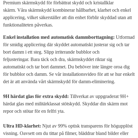
Premium skärmskydd för förbättrat skydd och kristallklar
skärm. Våra skärmskydd kombinerar hållbarhet, klarhet och enkel
applicering, vilket säkerställer att din enhet förblir skyddad utan att
funktionaliteten påverkas.
Enkel installation med automatisk dammborttagning:
Utformad
för smidig applicering där skyddet automatiskt justerar sig och tar
bort damm i ett steg. Slipp irriterande bubblor och
feljusteringar. Bara täck och dra, skärmskyddet riktar sig
automatiskt och tar bort dammet. Du behöver inte längre oroa dig
för bubblor och damm. Se vår installationsvideo för att se hur enkelt
det är att använda vårt skärmskydd för damm-eliminering.
9H härdat glas för extra skydd:
Tillverkat av uppgraderat 9H+
härdat glas med militärklassat stötskydd. Skyddar din skärm mot
repor och stötar för en felfri yta.
Ultra HD-klarhet:
Njut av 99% optisk transparens för högupplöst
visning. Oavsett om du tittar på filmer, bläddrar bland bilder eller