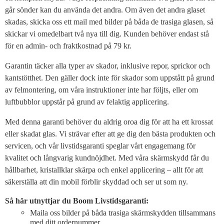
går sönder kan du använda det andra. Om även det andra glaset
skadas, skicka oss ett mail med bilder på båda de trasiga glasen, så
skickar vi omedelbart två nya till dig. Kunden behöver endast stå
för en admin- och fraktkostnad på 79 kr.
Garantin täcker alla typer av skador, inklusive repor, sprickor och
kantstötthet. Den gäller dock inte för skador som uppstått på grund
av felmontering, om våra instruktioner inte har följts, eller om
luftbubblor uppstår på grund av felaktig applicering.
Med denna garanti behöver du aldrig oroa dig för att ha ett krossat
eller skadat glas. Vi strävar efter att ge dig den bästa produkten och
servicen, och vår livstidsgaranti speglar vårt engagemang för
kvalitet och långvarig kundnöjdhet. Med våra skärmskydd får du
hållbarhet, kristallklar skärpa och enkel applicering – allt för att
säkerställa att din mobil förblir skyddad och ser ut som ny.
Så här utnyttjar du Boom Livstidsgaranti:
Maila oss bilder på båda trasiga skärmskydden tillsammans
med ditt ordernummer.