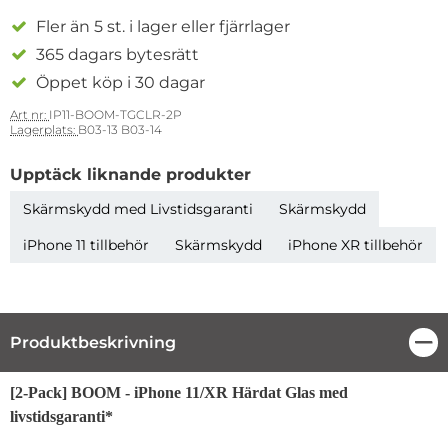
Fler än 5 st. i lager eller fjärrlager
365 dagars bytesrätt
Öppet köp i 30 dagar
Art nr:
IP11-BOOM-TGCLR-2P
Lagerplats:
B03-13 B03-14
Upptäck liknande produkter
Skärmskydd med Livstidsgaranti
Skärmskydd
iPhone 11 tillbehör
Skärmskydd
iPhone XR tillbehör
Produktbeskrivning
Stä
Produktbeskrivning
[2-Pack] BOOM - iPhone 11/XR Härdat Glas med
livstidsgaranti*