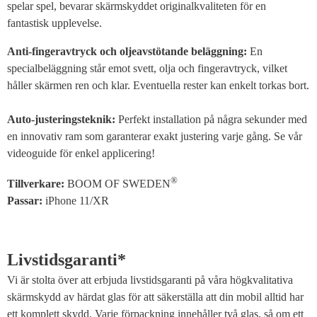
spelar spel, bevarar skärmskyddet originalkvaliteten för en
fantastisk upplevelse.
Anti-fingeravtryck och oljeavstötande beläggning:
En
specialbeläggning står emot svett, olja och fingeravtryck, vilket
håller skärmen ren och klar. Eventuella rester kan enkelt torkas bort.
Auto-justeringsteknik:
Perfekt installation på några sekunder med
en innovativ ram som garanterar exakt justering varje gång. Se vår
videoguide för enkel applicering!
®
Tillverkare:
BOOM OF SWEDEN
Passar:
iPhone 11/XR
Livstidsgaranti*
Vi är stolta över att erbjuda livstidsgaranti på våra högkvalitativa
skärmskydd av härdat glas för att säkerställa att din mobil alltid har
ett komplett skydd. Varje förpackning innehåller två glas, så om ett