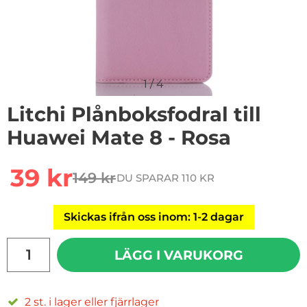
1
/
4
Litchi Plånboksfodral till
Huawei Mate 8 - Rosa
Handla denna produkt Litchi Plånboksfodral till Huawe
rea pris
39 kr
149 kr
DU SPARAR 110 KR
tidigare pris
Skickas ifrån oss inom: 1-2 dagar
antal
LÄGG I VARUKORG
2 st. i lager eller fjärrlager