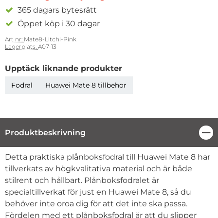
365 dagars bytesrätt
Öppet köp i 30 dagar
Art nr:
Mate8-Litchi-Pink
Lagerplats:
A07-13
Upptäck liknande produkter
Fodral
Huawei Mate 8 tillbehör
Produktbeskrivning
Stä
Produktbeskrivning
Detta praktiska plånboksfodral till Huawei Mate 8 har
tillverkats av högkvalitativa material och är både
stilrent och hållbart. Plånboksfodralet är
specialtillverkat för just en Huawei Mate 8, så du
behöver inte oroa dig för att det inte ska passa.
Fördelen med ett plånboksfodral är att du slipper