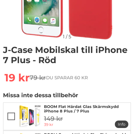
1
/
5
J-Case Mobilskal till iPhone
7 Plus - Röd
Handla denna produkt J-Case Mobilskal till iPhone 7 Pl
rea pris
19 kr
79 kr
DU SPARAR 60 KR
tidigare pris
Missa inte dessa tillbehör
BOOM Flat Härdat Glas Skärmskydd
iPhone 8 Plus / 7 Plus
149 kr
tidigare pris
rea pris
Info
39 kr
mer in