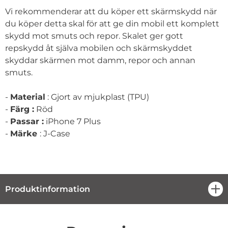
Vi rekommenderar att du köper ett skärmskydd när
du köper detta skal för att ge din mobil ett komplett
skydd mot smuts och repor. Skalet ger gott
repskydd åt själva mobilen och skärmskyddet
skyddar skärmen mot damm, repor och annan
smuts.
-
Material
: Gjort av mjukplast (TPU)
-
Färg :
Röd
-
Passar :
iPhone 7 Plus
-
Märke
: J-Case
Produktinformation
öpp