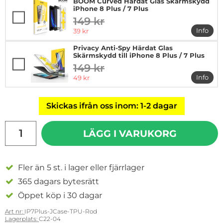
BOOM Curved Härdat Glas Skärmskydd
iPhone 8 Plus / 7 Plus
149 kr
tidigare pris
rea pris
Info
39 kr
mer in
Privacy Anti-Spy Härdat Glas
Skärmskydd till iPhone 8 Plus / 7 Plus
149 kr
tidigare pris
rea pris
Info
49 kr
mer in
Skickas ifrån oss inom: 1-2 dagar
antal
LÄGG I VARUKORG
Fler än 5 st. i lager eller fjärrlager
365 dagars bytesrätt
Öppet köp i 30 dagar
Art nr:
IP7Plus-JCase-TPU-Rod
Lagerplats:
C22-04