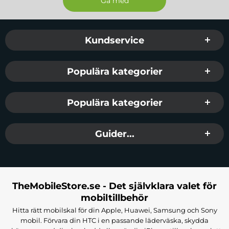
Sidfot Blandad info och länkar
Kundservice
Populära kategorier
Populära kategorier
Guider...
TheMobileStore.se - Det självklara valet för
mobiltillbehör
Hitta rätt mobilskal för din Apple, Huawei, Samsung och Sony
mobil. Förvara din HTC i en passande läderväska, skydda