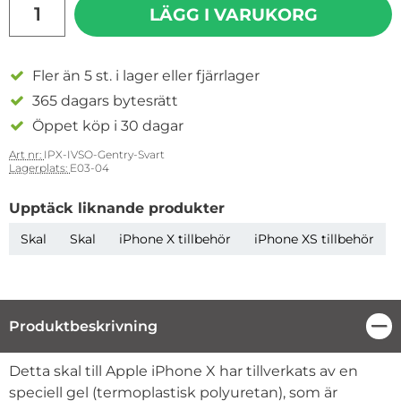
LÄGG I VARUKORG
Fler än 5 st. i lager eller fjärrlager
365 dagars bytesrätt
Öppet köp i 30 dagar
Art nr:
IPX-IVSO-Gentry-Svart
Lagerplats:
E03-04
Upptäck liknande produkter
Skal
Skal
iPhone X tillbehör
iPhone XS tillbehör
Produktbeskrivning
Stä
Produktbeskrivning
Detta skal till Apple iPhone X har tillverkats av en
speciell gel (termoplastisk polyuretan), som är