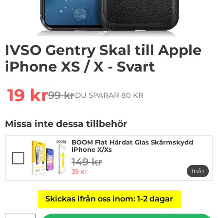
1
/
5
IVSO Gentry Skal till Apple
iPhone XS / X - Svart
Handla denna produkt IVSO Gentry Skal till Apple iPhon
rea pris
19 kr
99 kr
DU SPARAR 80 KR
tidigare pris
Missa inte dessa tillbehör
BOOM Flat Härdat Glas Skärmskydd
iPhone X/Xs
149 kr
tidigare pris
rea pris
Info
39 kr
mer i
Skickas ifrån oss inom: 1-2 dagar
antal