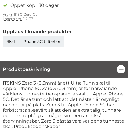
Öppet köp i 30 dagar
Art nr:
IP5C-Zero-Gul
Lagerplats:
E12-37
Upptäck liknande produkter
Skal
iPhone 5C tillbehör
Produktbeskrivning
Stä
Produktbeskrivning
ITSKINS Zero 3 (0.3mm) är ett Ultra Tunn skal till
Apple iPhone 5C Zero 3 (0,3 mm) är för närvarande
världens tunnaste transparenta skal till Apple iPhone
5C. Det är så tunt och lätt att det nästan är osynligt
när det är på plats. Zero 3 till Apple iPhone 5C har
förbättrats avsevärt så att den är extra tålig, tunnare
och mer reptålig än någonsin. Den är också
återvinningsbar. Zero 3 påstås vara världens tunnaste
skal. Produktegenskaper