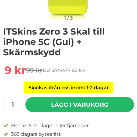
1
/
3
ITSkins Zero 3 Skal till
iPhone 5C (Gul) +
Skärmskydd
Handla denna produkt ITSkins Zero 3 Skal till iPhone 
rea pris
9 kr
99 kr
DU SPARAR 90 KR
tidigare pris
Skickas ifrån oss inom: 1-2 dagar
antal
LÄGG I VARUKORG
Fler än 5 st. i lager eller fjärrlager
365 dagars bytesrätt