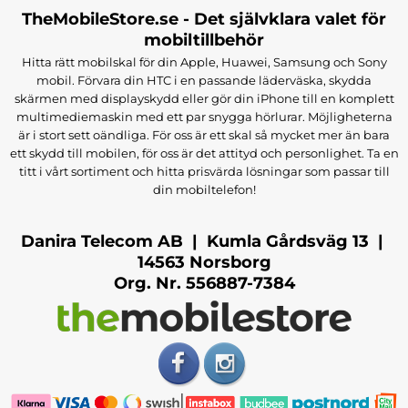
TheMobileStore.se - Det självklara valet för
mobiltillbehör
Hitta rätt mobilskal för din Apple, Huawei, Samsung och Sony
mobil. Förvara din HTC i en passande läderväska, skydda
skärmen med displayskydd eller gör din iPhone till en komplett
multimediemaskin med ett par snygga hörlurar. Möjligheterna
är i stort sett oändliga. För oss är ett skal så mycket mer än bara
ett skydd till mobilen, för oss är det attityd och personlighet. Ta en
titt i vårt sortiment och hitta prisvärda lösningar som passar till
din mobiltelefon!
Danira Telecom AB | Kumla Gårdsväg 13 |
14563 Norsborg
Org. Nr. 556887-7384