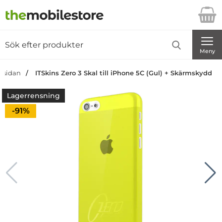
Startsidan för Danira Telecom AB
Sök
Sök på Danira Telecom AB
Genomför
Meny
rtsidan
ITSkins Zero 3 Skal till iPhone 5C (Gul) + Skärmskydd
Lagerrensning
Priset är nedsatt med
-91%