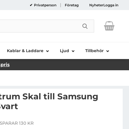
Privatperson
Företag
Nyheter
Logga in
Genomför sökni
Kablar & Laddare
Ljud
Tillbehör
spris
trum Skal till Samsung
Svart
skins Spectrum Skal till Samsung Galaxy S8 - Svart
SPARAR 130 KR
pris