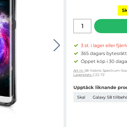
Sk
antal
3 st. i lager eller fjär
365 dagars bytesrätt
Öppet köp i 30 daga
Art nr:
S8-Itskins-Spectrum-Sva
Lagerplats:
C22-72
Upptäck liknande pro
Skal
Galaxy S8 tillbeh