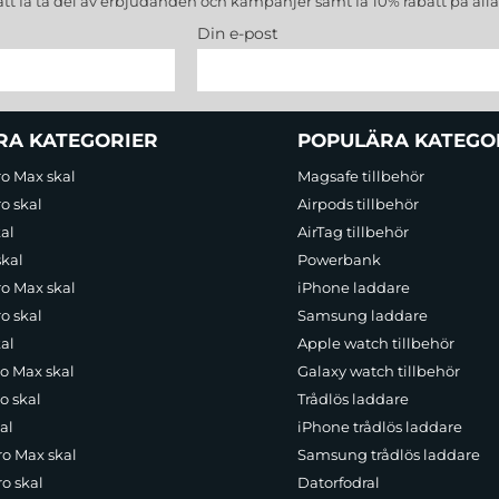
att få ta del av erbjudanden och kampanjer samt få 10% rabatt på all
Din e-post
RA KATEGORIER
POPULÄRA KATEGO
ro Max skal
Magsafe tillbehör
o skal
Airpods tillbehör
al
AirTag tillbehör
skal
Powerbank
ro Max skal
iPhone laddare
o skal
Samsung laddare
al
Apple watch tillbehör
ro Max skal
Galaxy watch tillbehör
o skal
Trådlös laddare
al
iPhone trådlös laddare
ro Max skal
Samsung trådlös laddare
o skal
Datorfodral