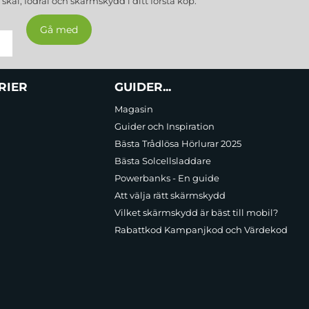
a
skal, fodral och skärmskydd
i ditt första köp.
RIER
GUIDER...
Magasin
Guider och Inspiration
Bästa Trådlösa Hörlurar 2025
Bästa Solcellsladdare
Powerbanks - En guide
Att välja rätt skärmskydd
Vilket skärmskydd är bäst till mobil?
Rabattkod Kampanjkod och Värdekod