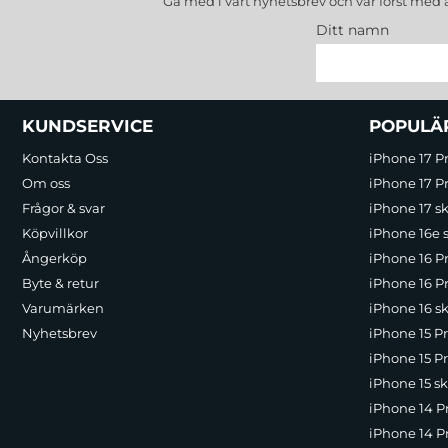
Gå med i vårt nyhetsbrev och var först med 
Ditt namn
Sidfot Blandad info och länkar
KUNDSERVICE
POPULÄ
Kontakta Oss
iPhone 17 P
Om oss
iPhone 17 Pr
Frågor & svar
iPhone 17 sk
Köpvillkor
iPhone 16e 
Ångerköp
iPhone 16 P
Byte & retur
iPhone 16 Pr
Varumärken
iPhone 16 sk
Nyhetsbrev
iPhone 15 P
iPhone 15 Pr
iPhone 15 sk
iPhone 14 P
iPhone 14 Pr