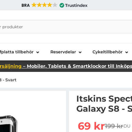
BRA
nira Telecom AB
fplatta tillbehör
Reservdelar
Cykeltillbehör
rsäljning
– Mobiler, Tablets & Smartklockor till Inköp
 - Svart
Itskins Spec
Galaxy S8 - 
Handla denna produkt It
rea pris
69 kr
199 kr
DU 
tidigare 