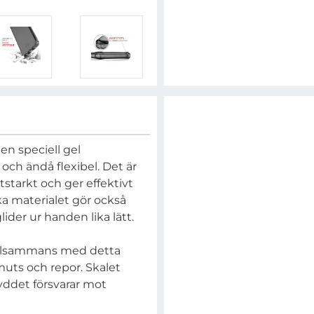
 en speciell gel
 och ändå flexibel. Det är
itstarkt och ger effektivt
ka materialet gör också
ider ur handen lika lätt.
illsammans med detta
muts och repor. Skalet
yddet försvarar mot