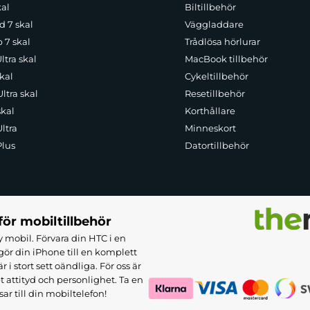
kal
Biltillbehör
d 7 skal
Väggladdare
p 7 skal
Trådlösa hörlurar
ltra skal
MacBook tillbehör
kal
Cykeltillbehör
ltra skal
Resetillbehör
skal
Korthållare
ltra
Minneskort
Plus
Datortillbehör
för mobiltillbehör
 mobil. Förvara din HTC i en
ör din iPhone till en komplett
 stort sett oändliga. För oss är
et attityd och personlighet. Ta en
sar till din mobiltelefon!