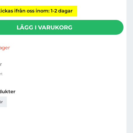
ickas ifrån oss inom: 1-2 dagar
LÄGG I VARUKORG
rlager
r
rt
dukter
ör