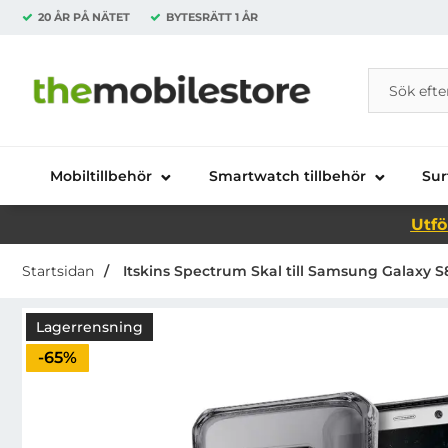
20 ÅR PÅ NÄTET
BYTESRÄTT
1 ÅR
Sök
Sök på Da
Startsidan för Danira Telecom AB
Mobiltillbehör
Smartwatch tillbehör
Sur
Utfö
Startsidan
Itskins Spectrum Skal till Samsung Galaxy S8
Lagerrensning
Priset är nedsatt med
-65%