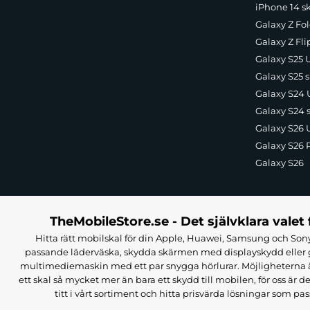
iPhone 14 s
Galaxy Z Fol
Galaxy Z Fli
Galaxy S25 U
Galaxy S25 s
Galaxy S24 U
Galaxy S24 
Galaxy S26 U
Galaxy S26 
Galaxy S26
TheMobileStore.se - Det självklara valet 
Hitta rätt mobilskal för din Apple, Huawei, Samsung och Sony
passande läderväska, skydda skärmen med displayskydd eller g
multimediemaskin med ett par snygga hörlurar. Möjligheterna är i
ett skal så mycket mer än bara ett skydd till mobilen, för oss är d
titt i vårt sortiment och hitta prisvärda lösningar som pas