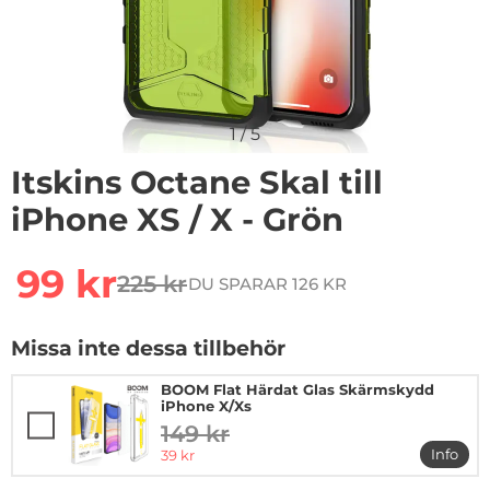
1
/
5
Itskins Octane Skal till
iPhone XS / X - Grön
Handla denna produkt Itskins Octane Skal till iPhone XS
rea pris
99 kr
225 kr
DU SPARAR 126 KR
tidigare pris
Missa inte dessa tillbehör
BOOM Flat Härdat Glas Skärmskydd
iPhone X/Xs
149 kr
tidigare pris
rea pris
Info
39 kr
mer i