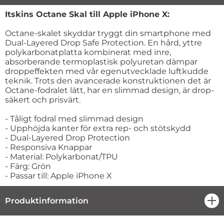
Produktbeskrivning
Itskins Octane Skal till Apple iPhone X:
Octane-skalet skyddar tryggt din smartphone med
Dual-Layered Drop Safe Protection. En hård, yttre
polykarbonatplatta kombinerat med inre,
absorberande termoplastisk polyuretan dämpar
droppeffekten med vår egenutvecklade luftkudde
teknik. Trots den avancerade konstruktionen det är
Octane-fodralet lätt, har en slimmad design, är drop-
säkert och prisvärt.
- Tåligt fodral med slimmad design
- Upphöjda kanter för extra rep- och stötskydd
- Dual-Layered Drop Protection
- Responsiva Knappar
- Material: Polykarbonat/TPU
- Färg: Grön
- Passar till: Apple iPhone X
Produktinformation
öpp