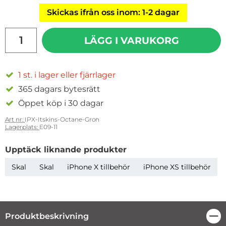
Skickas ifrån oss inom: 1-2 dagar
antal
LÄGG I VARUKORG
1 st. i lager eller fjärrlager
365 dagars bytesrätt
Öppet köp i 30 dagar
Art nr:
IPX-Itskins-Octane-Gron
Lagerplats:
E09-11
Upptäck liknande produkter
Skal
Skal
iPhone X tillbehör
iPhone XS tillbehör
Produktbeskrivning
Stä