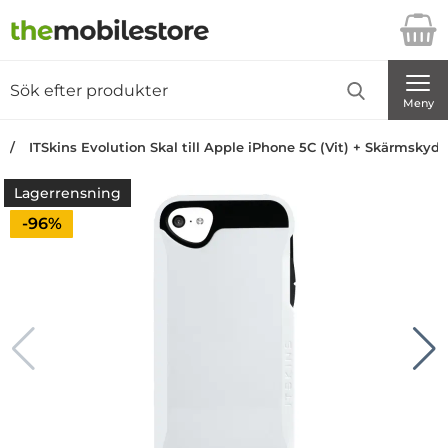
Startsidan för Danira Telecom AB
Sök
Sök på Danira Telecom AB
Genomför
Meny
ITSkins Evolution Skal till Apple iPhone 5C (Vit) + Skärmskyd
Lagerrensning
Priset är nedsatt med
-96%