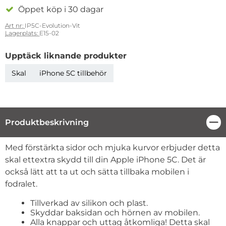
Öppet köp i 30 dagar
Art nr:
IP5C-Evolution-Vit
Lagerplats:
E15-02
Upptäck liknande produkter
Skal
iPhone 5C tillbehör
Produktbeskrivning
Stä
Produktbeskrivning
Med förstärkta sidor och mjuka kurvor erbjuder detta
skal ettextra skydd till din Apple iPhone 5C. Det är
också lätt att ta ut och sätta tillbaka mobilen i
fodralet.
Tillverkad av silikon och plast.
Skyddar baksidan och hörnen av mobilen.
Alla knappar och uttag åtkomliga! Detta skal