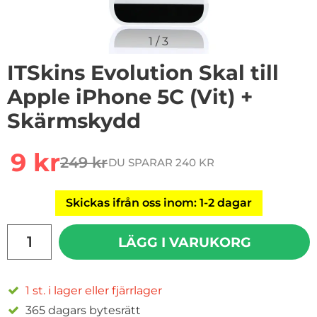
1
/
3
ITSkins Evolution Skal till
Apple iPhone 5C (Vit) +
Skärmskydd
Handla denna produkt ITSkins Evolution Skal till Appl
rea pris
9 kr
249 kr
DU SPARAR 240 KR
tidigare pris
Skickas ifrån oss inom: 1-2 dagar
antal
LÄGG I VARUKORG
1 st. i lager eller fjärrlager
365 dagars bytesrätt