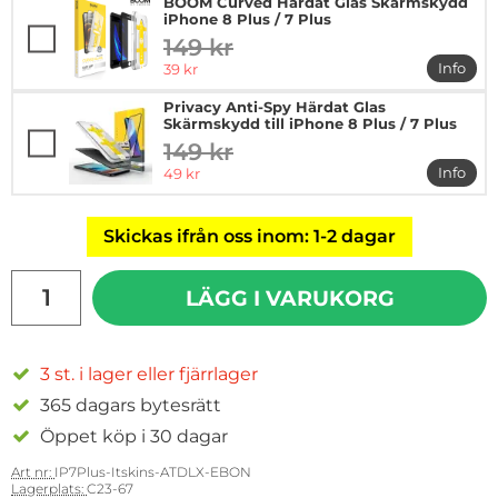
BOOM Curved Härdat Glas Skärmskydd
iPhone 8 Plus / 7 Plus
149 kr
tidigare pris
rea pris
Info
39 kr
mer in
Privacy Anti-Spy Härdat Glas
Skärmskydd till iPhone 8 Plus / 7 Plus
149 kr
tidigare pris
rea pris
Info
49 kr
mer in
Skickas ifrån oss inom: 1-2 dagar
antal
LÄGG I VARUKORG
3 st. i lager eller fjärrlager
365 dagars bytesrätt
Öppet köp i 30 dagar
Art nr:
IP7Plus-Itskins-ATDLX-EBON
Lagerplats:
C23-67