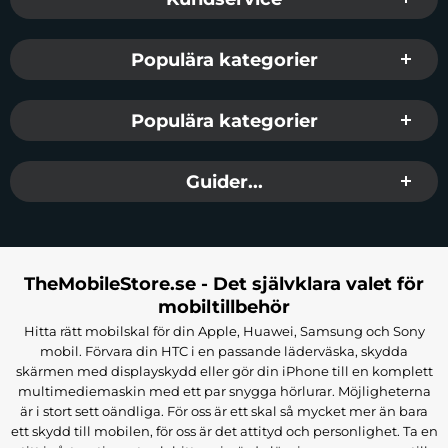
Populära kategorier
Populära kategorier
Guider...
TheMobileStore.se - Det självklara valet för
mobiltillbehör
Hitta rätt mobilskal för din Apple, Huawei, Samsung och Sony
mobil. Förvara din HTC i en passande läderväska, skydda
skärmen med displayskydd eller gör din iPhone till en komplett
multimediemaskin med ett par snygga hörlurar. Möjligheterna
är i stort sett oändliga. För oss är ett skal så mycket mer än bara
ett skydd till mobilen, för oss är det attityd och personlighet. Ta en