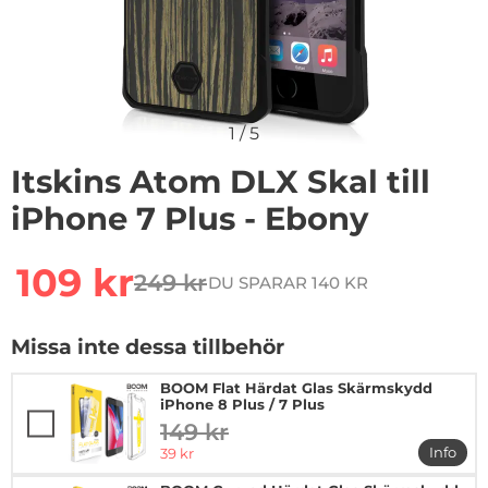
1
/
5
Itskins Atom DLX Skal till
iPhone 7 Plus - Ebony
Handla denna produkt Itskins Atom DLX Skal till iPhon
rea pris
109 kr
249 kr
DU SPARAR 140 KR
tidigare pris
Missa inte dessa tillbehör
BOOM Flat Härdat Glas Skärmskydd
iPhone 8 Plus / 7 Plus
149 kr
tidigare pris
rea pris
Info
39 kr
mer in