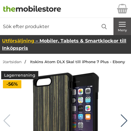
Startsidan för Danira Telecom AB
Sök
Sök på Danira Telecom AB
Genomför
Meny
Utförsäljning
– Mobiler, Tablets & Smartklockor till
Inköpspris
Startsidan
Itskins Atom DLX Skal till iPhone 7 Plus - Ebony
Lagerrensning
Priset är nedsatt med
-56%