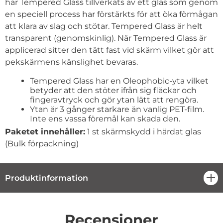
har Tempered Glass tillverkats av ett glas som genom
en speciell process har förstärkts för att öka förmågan
att klara av slag och stötar. Tempered Glass är helt
transparent (genomskinlig). När Tempered Glass är
applicerad sitter den tätt fast vid skärm vilket gör att
pekskärmens känslighet bevaras.
Tempered Glass har en Oleophobic-yta vilket
betyder att den stöter ifrån sig fläckar och
fingeravtryck och gör ytan lätt att rengöra.
Ytan är 3 gånger starkare än vanlig PET-film.
Inte ens vassa föremål kan skada den.
Paketet innehåller:
1 st skärmskydd i härdat glas
(Bulk förpackning)
Produktinformation
öpp
Recensioner