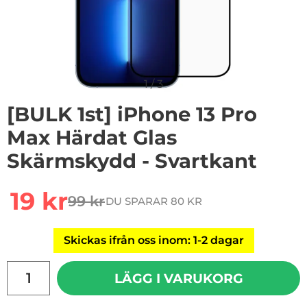
1
/
3
[BULK 1st] iPhone 13 Pro
Max Härdat Glas
Skärmskydd - Svartkant
Handla denna produkt [BULK 1st] iPhone 13 Pro Max Hä
rea pris
19 kr
99 kr
DU SPARAR 80 KR
tidigare pris
Skickas ifrån oss inom: 1-2 dagar
antal
LÄGG I VARUKORG