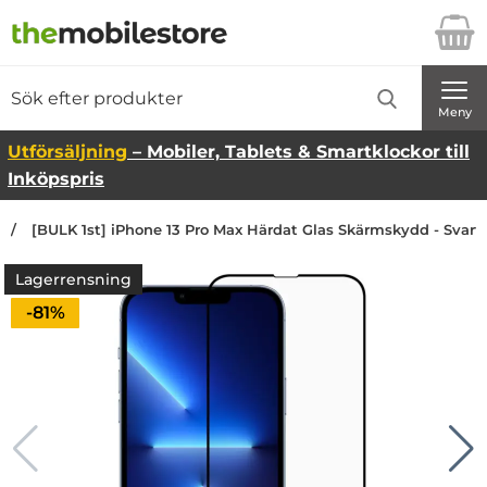
Startsidan för Danira Telecom AB
Sök
Sök på Danira Telecom AB
Genomför
Meny
Utförsäljning
– Mobiler, Tablets & Smartklockor till
Inköpspris
[BULK 1st] iPhone 13 Pro Max Härdat Glas Skärmskydd - Svart
Lagerrensning
Priset är nedsatt med
-81%