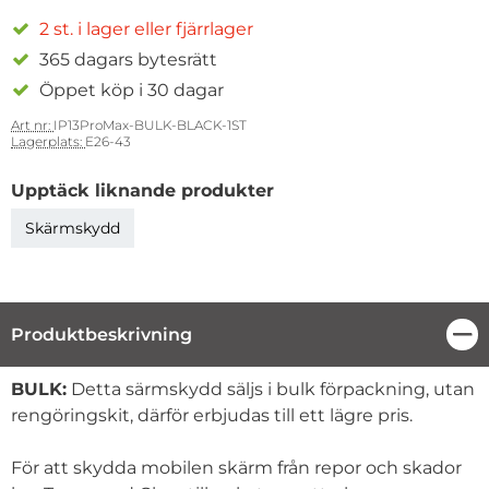
2 st. i lager eller fjärrlager
365 dagars bytesrätt
Öppet köp i 30 dagar
Art nr:
IP13ProMax-BULK-BLACK-1ST
Lagerplats:
E26-43
Upptäck liknande produkter
Skärmskydd
Produktbeskrivning
Stä
Produktbeskrivning
BULK:
Detta särmskydd säljs i bulk förpackning, utan
rengöringskit, därför erbjudas till ett lägre pris.
För att skydda mobilen skärm från repor och skador