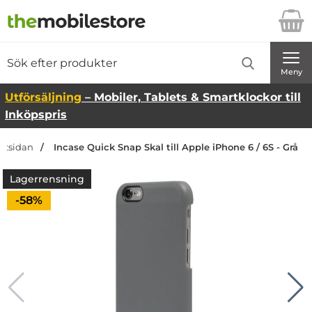
Startsidan för Danira Telecom AB
Sök
Sök på Danira Telecom AB
Genomför
Meny
Utförsäljning
– Mobiler, Tablets & Smartklockor till
Inköpspris
artsidan
Incase Quick Snap Skal till Apple iPhone 6 / 6S - Grå
Lagerrensning
Priset är nedsatt med
-58%