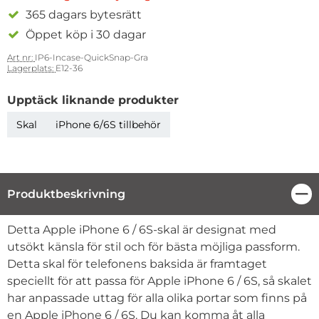
365 dagars bytesrätt
Öppet köp i 30 dagar
Art nr:
IP6-Incase-QuickSnap-Gra
Lagerplats:
E12-36
Upptäck liknande produkter
Skal
iPhone 6/6S tillbehör
Produktbeskrivning
Stä
Produktbeskrivning
Detta Apple iPhone 6 / 6S-skal är designat med
utsökt känsla för stil och för bästa möjliga passform.
Detta skal för telefonens baksida är framtaget
speciellt för att passa för Apple iPhone 6 / 6S, så skalet
har anpassade uttag för alla olika portar som finns på
en Apple iPhone 6 / 6S. Du kan komma åt alla