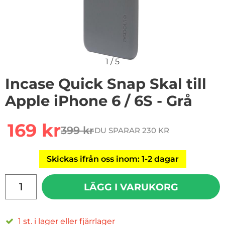
1
/
5
Incase Quick Snap Skal till
Apple iPhone 6 / 6S - Grå
Handla denna produkt Incase Quick Snap Skal till Apple
rea pris
169 kr
399 kr
DU SPARAR 230 KR
tidigare pris
Skickas ifrån oss inom: 1-2 dagar
antal
LÄGG I VARUKORG
1 st. i lager eller fjärrlager