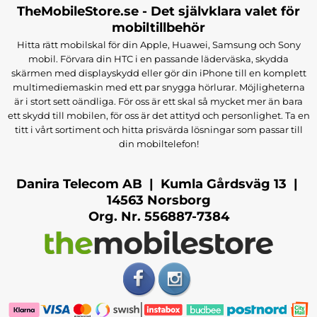
TheMobileStore.se - Det självklara valet för
mobiltillbehör
Hitta rätt mobilskal för din Apple, Huawei, Samsung och Sony
mobil. Förvara din HTC i en passande läderväska, skydda
skärmen med displayskydd eller gör din iPhone till en komplett
multimediemaskin med ett par snygga hörlurar. Möjligheterna
är i stort sett oändliga. För oss är ett skal så mycket mer än bara
ett skydd till mobilen, för oss är det attityd och personlighet. Ta en
titt i vårt sortiment och hitta prisvärda lösningar som passar till
din mobiltelefon!
Danira Telecom AB | Kumla Gårdsväg 13 |
14563 Norsborg
Org. Nr. 556887-7384