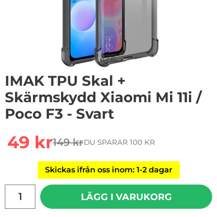
1
/
6
IMAK TPU Skal +
Skärmskydd Xiaomi Mi 11i /
Poco F3 - Svart
Handla denna produkt IMAK TPU Skal + Skärmskydd Xiaom
rea pris
49 kr
149 kr
DU SPARAR 100 KR
tidigare pris
Skickas ifrån oss inom: 1-2 dagar
antal
LÄGG I VARUKORG