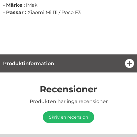
-
Märke
: iMak
-
Passar :
Xiaomi Mi 11i / Poco F3
Produktinformation
öpp
Recensioner
Produkten har inga recensioner
Skriv en recension