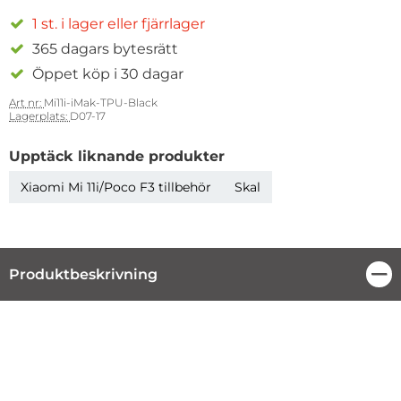
1 st. i lager eller fjärrlager
365 dagars bytesrätt
Öppet köp i 30 dagar
Art nr:
Mi11i-iMak-TPU-Black
Lagerplats:
D07-17
Upptäck liknande produkter
Xiaomi Mi 11i/Poco F3 tillbehör
Skal
Produktbeskrivning
Stä
Produktbeskrivning