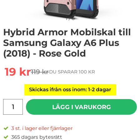
1
/
6
Hybrid Armor Mobilskal till
Samsung Galaxy A6 Plus
(2018) - Rose Gold
Handla denna produkt Hybrid Armor Mobilskal till Sams
rea pris
19 kr
119 kr
DU SPARAR 100 KR
tidigare pris
Skickas ifrån oss inom: 1-2 dagar
antal
LÄGG I VARUKORG
3 st. i lager eller fjärrlager
365 dagars bytesrätt