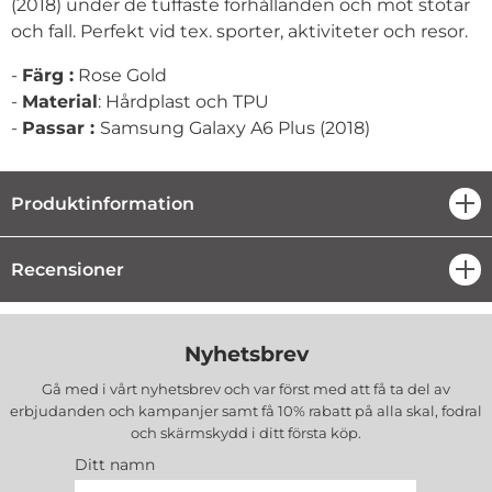
(2018) under de tuffaste förhållanden och mot stötar
och fall. Perfekt vid tex. sporter, aktiviteter och resor.
-
Färg :
Rose Gold
-
Material
: Hårdplast och TPU
-
Passar :
Samsung Galaxy A6 Plus (2018)
Produktinformation
öpp
Recensioner
öpp
Nyhetsbrev
Gå med i vårt nyhetsbrev och var först med att få ta del av
erbjudanden och kampanjer samt få 10% rabatt på alla
skal, fodral
och skärmskydd
i ditt första köp.
Ditt namn