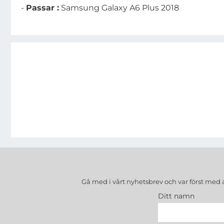
-
Passar :
Samsung Galaxy A6 Plus 2018
Gå med i vårt nyhetsbrev och var först med 
Ditt namn