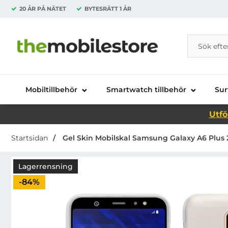
20 ÅR PÅ NÄTET
BYTESRÄTT
1 ÅR
Sök
Sök på Da
Startsidan för Danira Telecom AB
Mobiltillbehör
Smartwatch tillbehör
Sur
Utfö
Startsidan
Gel Skin Mobilskal Samsung Galaxy A6 Plus 2
Lagerrensning
Priset är nedsatt med
-84%