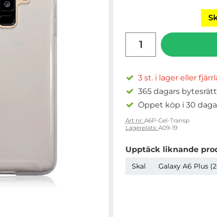
Sk
antal
3 st. i lager eller fjär
365 dagars bytesrätt
Öppet köp i 30 daga
Art nr:
A6P-Gel-Transp
Lagerplats:
A09-19
Upptäck liknande pro
Skal
Galaxy A6 Plus (2