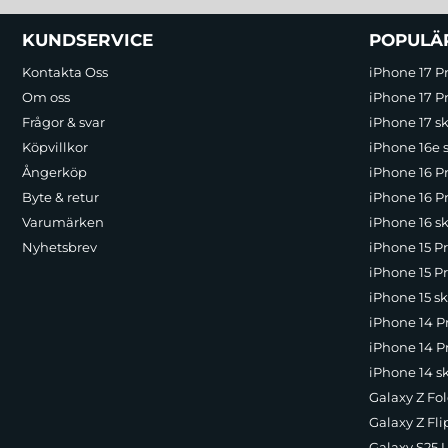
Sidfot Blandad info och länkar
KUNDSERVICE
POPULÄ
Kontakta Oss
iPhone 17 P
Om oss
iPhone 17 Pr
Frågor & svar
iPhone 17 sk
Köpvillkor
iPhone 16e 
Ångerköp
iPhone 16 P
Byte & retur
iPhone 16 Pr
Varumärken
iPhone 16 sk
Nyhetsbrev
iPhone 15 P
iPhone 15 Pr
iPhone 15 sk
iPhone 14 P
iPhone 14 Pr
iPhone 14 s
Galaxy Z Fol
Galaxy Z Fli
Galaxy S25 U