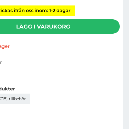
ickas ifrån oss inom: 1-2 dagar
LÄGG I VARUKORG
rlager
r
dukter
018) tillbehör