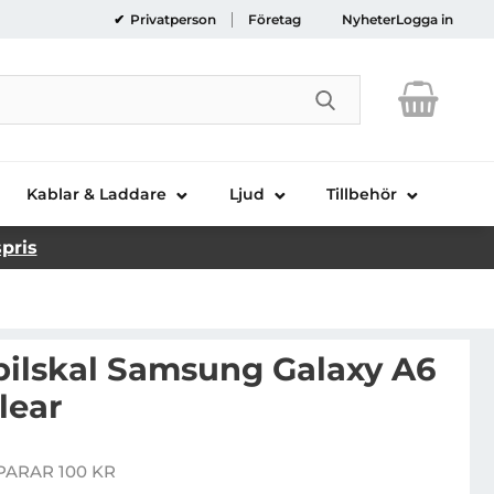
Privatperson
Företag
Nyheter
Logga in
Genomför sökni
Kablar & Laddare
Ljud
Tillbehör
spris
bilskal Samsung Galaxy A6
lear
Handla denna produkt Gel Skin Mobilskal Samsung Galaxy A6 Plus 2018 - Clear
PARAR 100 KR
ris