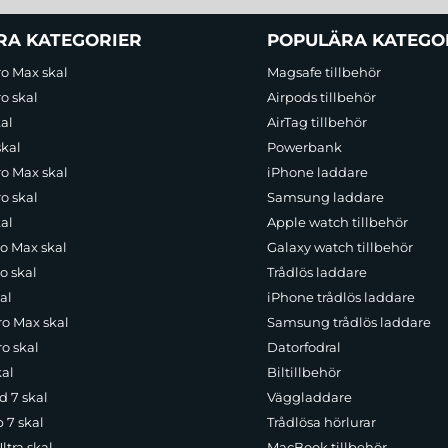
RA KATEGORIER
POPULÄRA KATEGO
ro Max skal
Magsafe tillbehör
o skal
Airpods tillbehör
al
AirTag tillbehör
skal
Powerbank
ro Max skal
iPhone laddare
o skal
Samsung laddare
al
Apple watch tillbehör
ro Max skal
Galaxy watch tillbehör
o skal
Trådlös laddare
al
iPhone trådlös laddare
ro Max skal
Samsung trådlös laddare
o skal
Datorfodral
kal
Biltillbehör
d 7 skal
Väggladdare
p 7 skal
Trådlösa hörlurar
ltra skal
MacBook tillbehör