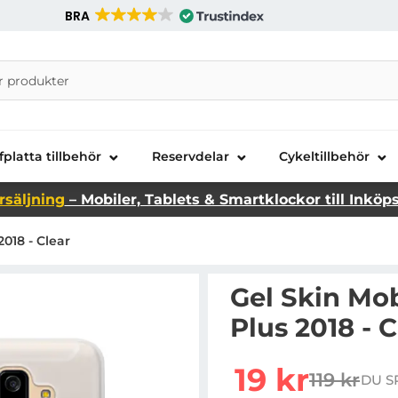
BRA
nira Telecom AB
fplatta tillbehör
Reservdelar
Cykeltillbehör
rsäljning
– Mobiler, Tablets & Smartklockor till Inköp
018 - Clear
Gel Skin Mo
Plus 2018 - C
rea pris
19 kr
119 kr
DU S
tidigare p