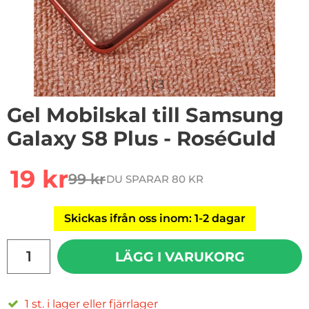
1
/
3
Gel Mobilskal till Samsung
Galaxy S8 Plus - RoséGuld
Handla denna produkt Gel Mobilskal till Samsung Gala
rea pris
19 kr
99 kr
DU SPARAR 80 KR
tidigare pris
Skickas ifrån oss inom: 1-2 dagar
antal
LÄGG I VARUKORG
1 st. i lager eller fjärrlager