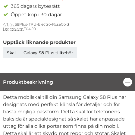
365 dagars bytesrätt
Öppet köp i 30 dagar
Art nr:
S8Plus-TPU-Electro-RoseGold
Lagerplats:
F04-10
Upptäck liknande produkter
Skal
Galaxy S8 Plus tillbehör
Produktbeskrivning
Stä
Produktbeskrivning
Detta mobilskal till din Samsung Galaxy S8 Plus har
designats med perfekt känsla för detaljer och för
bästa möjliga passform. Detta skal för telefonens
baksida är specialdesignat så skalet har anpassade
uttag för alla olika portar som finns på din mobil.
Detta skal är ett skydd mot repor och stötar. Skalet