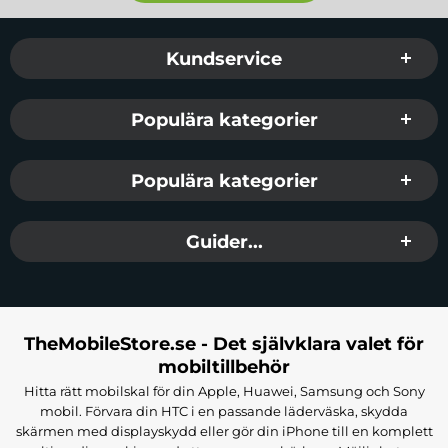
Sidfot Blandad info och länkar
Kundservice
Populära kategorier
Populära kategorier
Guider...
TheMobileStore.se - Det självklara valet för
mobiltillbehör
Hitta rätt mobilskal för din Apple, Huawei, Samsung och Sony
mobil. Förvara din HTC i en passande läderväska, skydda
skärmen med displayskydd eller gör din iPhone till en komplett