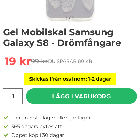
1
/
2
Gel Mobilskal Samsung
Galaxy S8 - Drömfångare
Handla denna produkt Gel Mobilskal Samsung Galaxy 
rea pris
19 kr
99 kr
DU SPARAR 80 KR
tidigare pris
Skickas ifrån oss inom: 1-2 dagar
antal
LÄGG I VARUKORG
Fler än 5 st. i lager eller fjärrlager
365 dagars bytesrätt
Öppet köp i 30 dagar