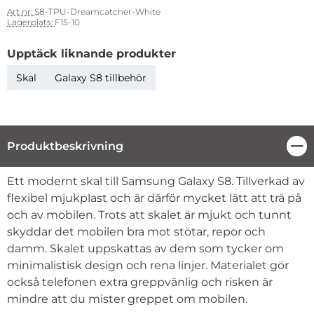
Art nr:
S8-TPU-Dreamcatcher-White
Lagerplats:
F15-10
Upptäck liknande produkter
Skal
Galaxy S8 tillbehör
Produktbeskrivning
Stä
Produktbeskrivning
Ett modernt skal till Samsung Galaxy S8. Tillverkad av
flexibel mjukplast och är därför mycket lätt att trä på
och av mobilen. Trots att skalet är mjukt och tunnt
skyddar det mobilen bra mot stötar, repor och
damm. Skalet uppskattas av dem som tycker om
minimalistisk design och rena linjer. Materialet gör
också telefonen extra greppvänlig och risken är
mindre att du mister greppet om mobilen.