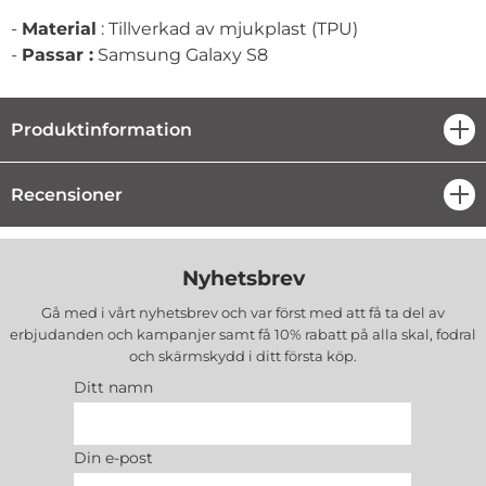
-
Material
: Tillverkad av mjukplast (TPU)
-
Passar :
Samsung Galaxy S8
Produktinformation
öpp
Recensioner
öpp
Nyhetsbrev
Gå med i vårt nyhetsbrev och var först med att få ta del av
erbjudanden och kampanjer samt få 10% rabatt på alla
skal, fodral
och skärmskydd
i ditt första köp.
Ditt namn
Din e-post