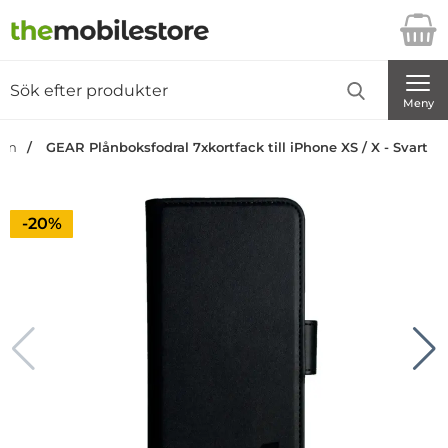
Startsidan för Danira Telecom AB
Sök
Sök på Danira Telecom AB
Genomför
Meny
dan
GEAR Plånboksfodral 7xkortfack till iPhone XS / X - Svart
Priset är nedsatt med
-20%