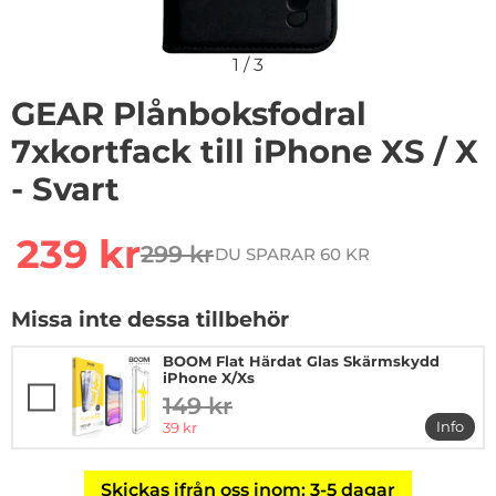
1
/
3
GEAR Plånboksfodral
7xkortfack till iPhone XS / X
- Svart
Handla denna produkt GEAR Plånboksfodral 7xkortfack ti
rea pris
239 kr
299 kr
DU SPARAR 60 KR
tidigare pris
Missa inte dessa tillbehör
BOOM Flat Härdat Glas Skärmskydd
iPhone X/Xs
149 kr
tidigare pris
rea pris
Info
39 kr
mer i
Skickas ifrån oss inom: 3-5 dagar