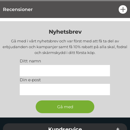
Recensioner
öpp
Nyhetsbrev
Gå med i vårt nyhetsbrev och var först med att få ta del av
erbjudanden och kampanjer samt få 10% rabatt på alla
skal, fodral
och skärmskydd
i ditt första köp.
Ditt namn
Din e-post
Sidfot Blandad info och länkar
Kundservice