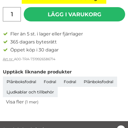
antal
LÄGG I VARUKORG
Fler än 5 st. i lager eller fjärrlager
365 dagars bytesrätt
Öppet köp i 30 dagar
Art nr:
A00-TRA-7319926586714
Upptäck liknande produkter
Plånboksfodral
Fodral
Fodral
Plånboksfodral
Ljudkablar och tillbehör
Visa fler
(1 mer)
Egenskaper