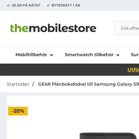
20 ÅR PÅ NÄTET
BYTESRÄTT
1 ÅR
Sök
Sök på Da
Startsidan för Danira Telecom AB
Mobiltillbehör
Smartwatch tillbehör
Sur
Utfö
Startsidan
GEAR Plånboksfodral till Samsung Galaxy S9 
Priset är nedsatt med
-20%