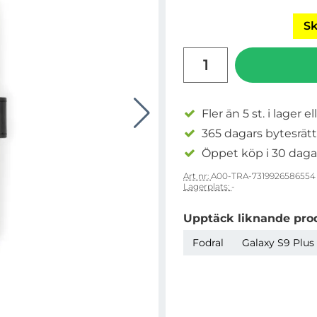
Sk
antal
Fler än 5 st. i lager el
365 dagars bytesrätt
Öppet köp i 30 daga
Art nr:
A00-TRA-7319926586554
Lagerplats:
-
Upptäck liknande pro
Fodral
Galaxy S9 Plus 