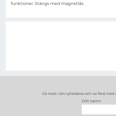
funktioner. Stängs med magnetlås.
Gå med i vårt nyhetsbrev och var först med 
Ditt namn