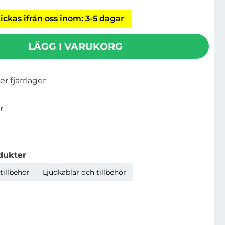
ickas ifrån oss inom: 3-5 dagar
LÄGG I VARUKORG
ler fjärrlager
r
dukter
tillbehör
Ljudkablar och tillbehör