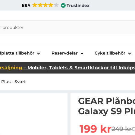
BRA
nira Telecom AB
fplatta tillbehör
Reservdelar
Cykeltillbehör
rsäljning
– Mobiler, Tablets & Smartklockor till Inköp
Plus - Svart
GEAR Plånbo
Galaxy S9 Pl
Handla denna produkt G
rea pris
199 kr
249 kr
D
tidigar