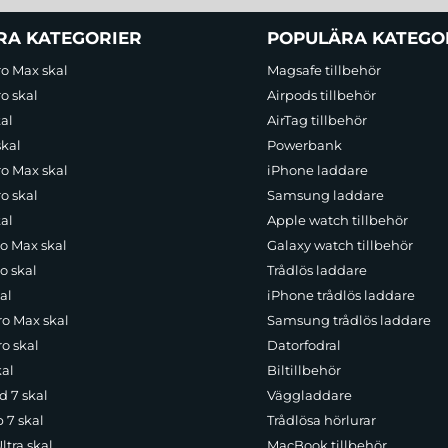
RA KATEGORIER
POPULÄRA KATEGO
ro Max skal
Magsafe tillbehör
o skal
Airpods tillbehör
al
AirTag tillbehör
skal
Powerbank
ro Max skal
iPhone laddare
o skal
Samsung laddare
al
Apple watch tillbehör
ro Max skal
Galaxy watch tillbehör
o skal
Trådlös laddare
al
iPhone trådlös laddare
ro Max skal
Samsung trådlös laddare
o skal
Datorfodral
kal
Biltillbehör
d 7 skal
Väggladdare
p 7 skal
Trådlösa hörlurar
ltra skal
MacBook tillbehör