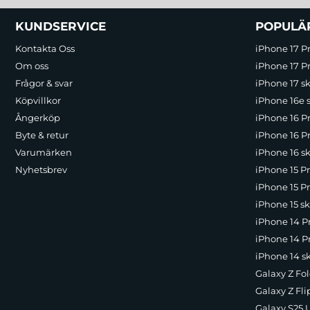
Sidfot Blandad info och länkar
KUNDSERVICE
POPULÄ
Kontakta Oss
iPhone 17 P
Om oss
iPhone 17 Pr
Frågor & svar
iPhone 17 sk
Köpvillkor
iPhone 16e 
Ångerköp
iPhone 16 P
Byte & retur
iPhone 16 Pr
Varumärken
iPhone 16 sk
Nyhetsbrev
iPhone 15 P
iPhone 15 Pr
iPhone 15 sk
iPhone 14 P
iPhone 14 Pr
iPhone 14 s
Galaxy Z Fol
Galaxy Z Fli
Galaxy S25 U