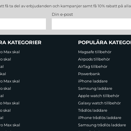
att få ta del av erbjudanden och kampanjer samt få 10% rabatt på all
Din e-post
RA KATEGORIER
POPULÄRA KATEGO
ro Max skal
Magsafe tillbehör
o skal
Airpods tillbehör
al
AirTag tillbehör
skal
Powerbank
ro Max skal
iPhone laddare
o skal
Samsung laddare
al
Apple watch tillbehör
ro Max skal
Galaxy watch tillbehör
o skal
Trådlös laddare
al
iPhone trådlös laddare
ro Max skal
Samsung trådlös laddare