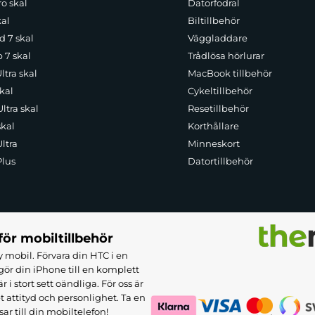
o skal
Datorfodral
kal
Biltillbehör
d 7 skal
Väggladdare
p 7 skal
Trådlösa hörlurar
ltra skal
MacBook tillbehör
kal
Cykeltillbehör
ltra skal
Resetillbehör
skal
Korthållare
ltra
Minneskort
Plus
Datortillbehör
för mobiltillbehör
 mobil. Förvara din HTC i en
ör din iPhone till en komplett
 stort sett oändliga. För oss är
et attityd och personlighet. Ta en
sar till din mobiltelefon!