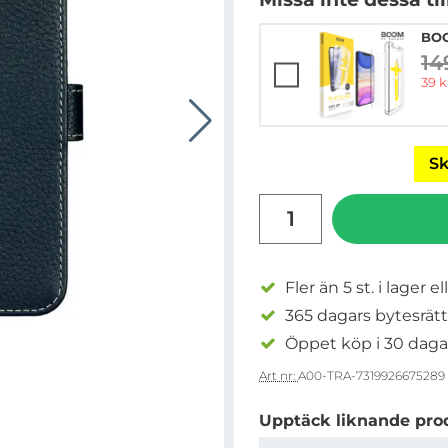
BOO
14
ti
rea 
39 k
Sk
antal
Fler än 5 st. i lager el
365 dagars bytesrätt
Öppet köp i 30 daga
Art nr:
A00-TRA-7319926675289
Upptäck liknande pro