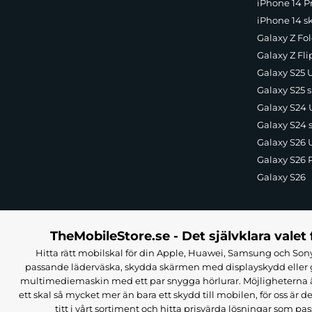
iPhone 14 Pr
iPhone 14 s
Galaxy Z Fol
Galaxy Z Fli
Galaxy S25 U
Galaxy S25 s
Galaxy S24 U
Galaxy S24 
Galaxy S26 U
Galaxy S26 
Galaxy S26
TheMobileStore.se - Det självklara valet 
Hitta rätt mobilskal för din Apple, Huawei, Samsung och Sony
passande läderväska, skydda skärmen med displayskydd eller g
multimediemaskin med ett par snygga hörlurar. Möjligheterna är i
ett skal så mycket mer än bara ett skydd till mobilen, för oss är d
titt i vårt sortiment och hitta prisvärda lösningar som pas