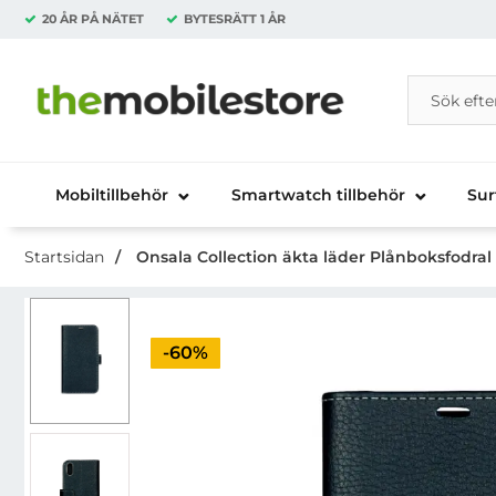
20 ÅR PÅ NÄTET
BYTESRÄTT
1 ÅR
Sök
Sök på Da
Startsidan för Danira Telecom AB
Mobiltillbehör
Smartwatch tillbehör
Sur
Startsidan
Onsala Collection äkta läder Plånboksfodral 
Priset är nedsatt med
-60%