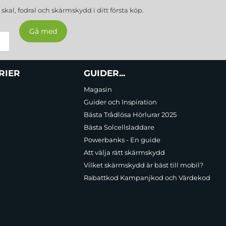
a
skal, fodral och skärmskydd
i ditt första köp.
RIER
GUIDER...
Magasin
Guider och Inspiration
Bästa Trådlösa Hörlurar 2025
Bästa Solcellsladdare
Powerbanks - En guide
Att välja rätt skärmskydd
Vilket skärmskydd är bäst till mobil?
Rabattkod Kampanjkod och Värdekod