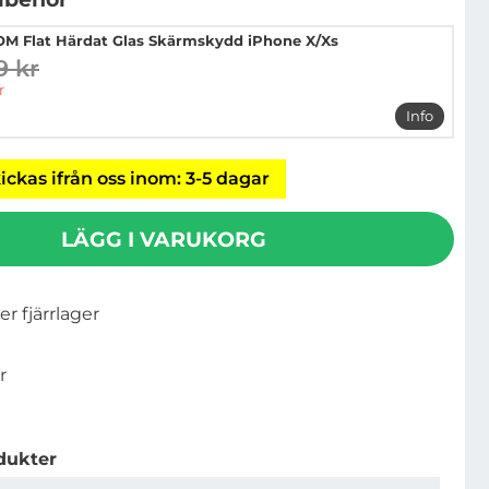
M Flat Härdat Glas Skärmskydd iPhone X/Xs
9 kr
digare pris
pris
r
Info
mer info 
ickas ifrån oss inom: 3-5 dagar
LÄGG I VARUKORG
ler fjärrlager
r
dukter