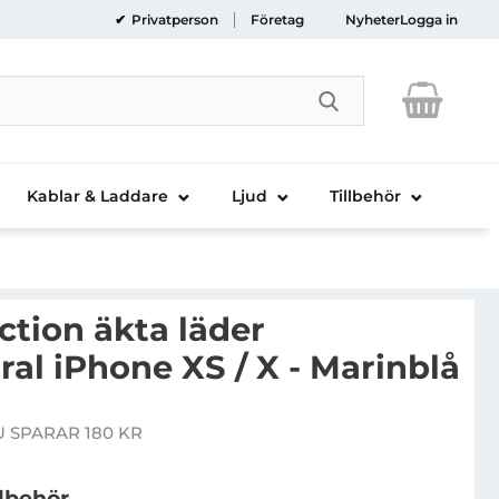
Privatperson
Företag
Nyheter
Logga in
Genomför sökni
Kablar & Laddare
Ljud
Tillbehör
ction äkta läder
al iPhone XS / X - Marinblå
sala Collection äkta läder Plånboksfodral iPhone XS / X
 SPARAR 180 KR
 pris
llbehör