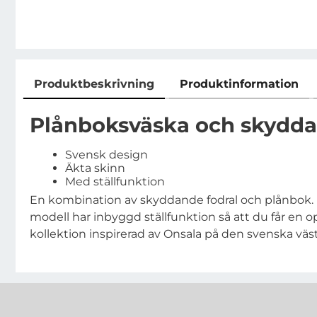
Produktbeskrivning
Produktinformation
Produktbeskrivning
Plånboksväska och skyddan
Svensk design
Äkta skinn
Med ställfunktion
En kombination av skyddande fodral och plånbok. M
modell har inbyggd ställfunktion så att du får en 
kollektion inspirerad av Onsala på den svenska vä