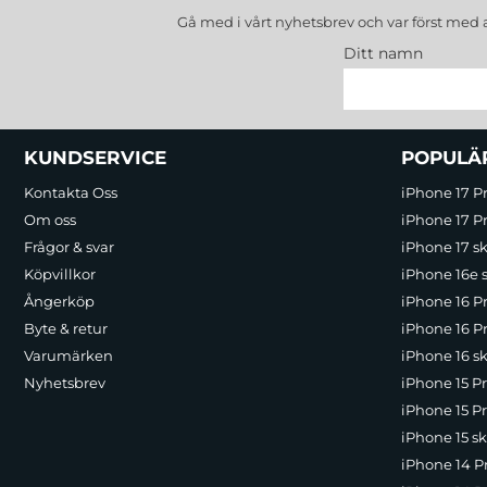
Gå med i vårt nyhetsbrev och var först med 
Ditt namn
Sidfot Blandad info och länkar
KUNDSERVICE
POPULÄ
Kontakta Oss
iPhone 17 P
Om oss
iPhone 17 Pr
Frågor & svar
iPhone 17 sk
Köpvillkor
iPhone 16e 
Ångerköp
iPhone 16 P
Byte & retur
iPhone 16 Pr
Varumärken
iPhone 16 sk
Nyhetsbrev
iPhone 15 P
iPhone 15 Pr
iPhone 15 sk
iPhone 14 P