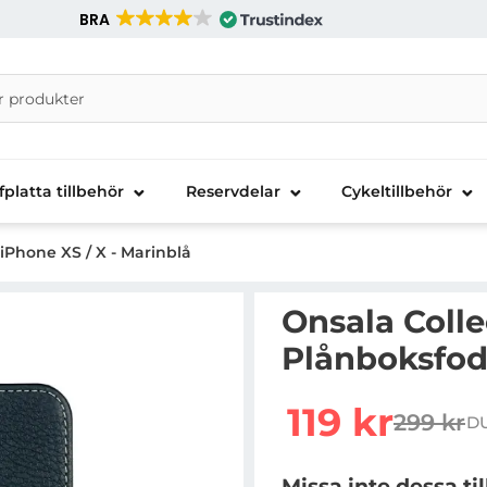
BRA
nira Telecom AB
fplatta tillbehör
Reservdelar
Cykeltillbehör
iPhone XS / X - Marinblå
Onsala Colle
Plånboksfodr
Handla denna produkt On
rea pris
119 kr
299 kr
DU
tidigare
Missa inte dessa ti