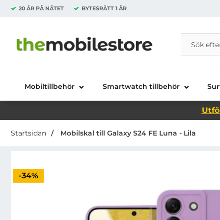
20 ÅR PÅ NÄTET
BYTESRÄTT
1 ÅR
Sök
Sök på Da
Startsidan för Danira Telecom AB
Mobiltillbehör
Smartwatch tillbehör
Sur
Utfö
Startsidan
Mobilskal till Galaxy S24 FE Luna - Lila
Priset är nedsatt med
-34%