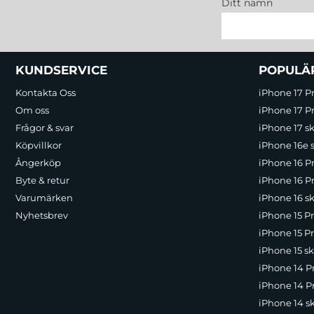
Ditt namn
Sidfot Blandad info och länkar
KUNDSERVICE
POPULÄ
Kontakta Oss
iPhone 17 P
Om oss
iPhone 17 Pr
Frågor & svar
iPhone 17 sk
Köpvillkor
iPhone 16e 
Ångerköp
iPhone 16 P
Byte & retur
iPhone 16 Pr
Varumärken
iPhone 16 sk
Nyhetsbrev
iPhone 15 P
iPhone 15 Pr
iPhone 15 sk
iPhone 14 P
iPhone 14 Pr
iPhone 14 s