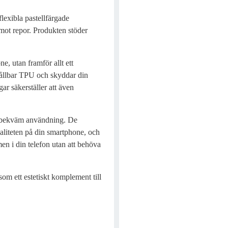
lexibla pastellfärgade
mot repor. Produkten stöder
ne, utan framför allt ett
 hållbar TPU och skyddar din
ar säkerställer att även
ll bekväm användning. De
naliteten på din smartphone, och
men i din telefon utan att behöva
om ett estetiskt komplement till