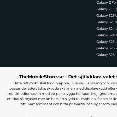
Galaxy Z Fol
Galaxy Z Fli
Galaxy S25 U
Galaxy S25 s
Galaxy S24 U
Galaxy S24 
Galaxy S26 U
Galaxy S26 
Galaxy S26
TheMobileStore.se - Det självklara valet 
Hitta rätt mobilskal för din Apple, Huawei, Samsung och Sony
passande läderväska, skydda skärmen med displayskydd eller g
multimediemaskin med ett par snygga hörlurar. Möjligheterna är i
ett skal så mycket mer än bara ett skydd till mobilen, för oss är d
titt i vårt sortiment och hitta prisvärda lösningar som pas