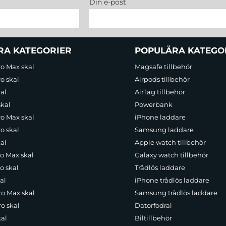
Din e-post
RA KATEGORIER
POPULÄRA KATEGO
ro Max skal
Magsafe tillbehör
o skal
Airpods tillbehör
al
AirTag tillbehör
skal
Powerbank
ro Max skal
iPhone laddare
o skal
Samsung laddare
al
Apple watch tillbehör
ro Max skal
Galaxy watch tillbehör
o skal
Trådlös laddare
al
iPhone trådlös laddare
ro Max skal
Samsung trådlös laddare
o skal
Datorfodral
kal
Biltillbehör