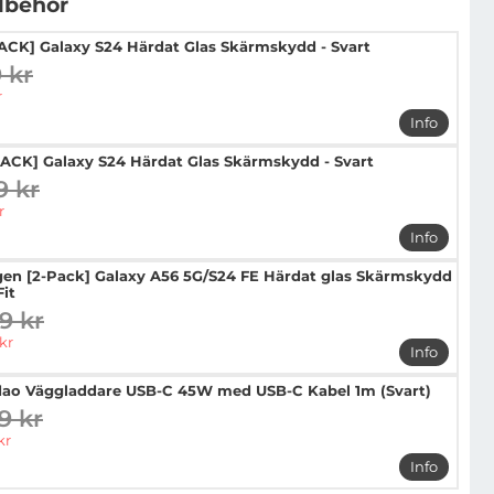
llbehör
PACK] Galaxy S24 Härdat Glas Skärmskydd - Svart
9 kr
digare pris
pris
r
Info
mer info 
PACK] Galaxy S24 Härdat Glas Skärmskydd - Svart
9 kr
digare pris
pris
r
Info
mer info 
gen [2-Pack] Galaxy A56 5G/S24 FE Härdat glas Skärmskydd
Fit
9 kr
digare pris
pris
kr
Info
mer info 
ao Väggladdare USB-C 45W med USB-C Kabel 1m (Svart)
9 kr
digare pris
pris
kr
Info
mer info