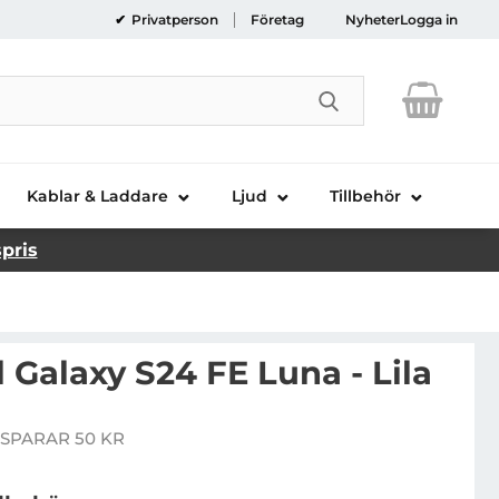
Privatperson
Företag
Nyheter
Logga in
Genomför sökni
Kablar & Laddare
Ljud
Tillbehör
spris
l Galaxy S24 FE Luna - Lila
bilskal till Galaxy S24 FE Luna - Lila
SPARAR 50 KR
pris