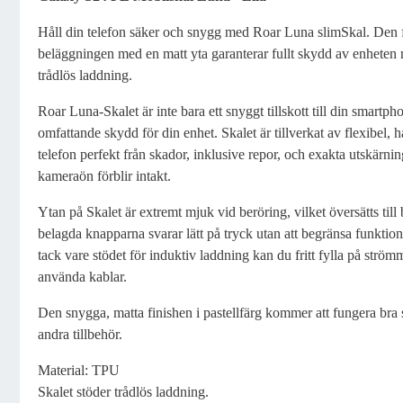
Produktbeskrivning
Håll din telefon säker och snygg med Roar Luna slimSkal. Den f
beläggningen med en matt yta garanterar fullt skydd av enheten 
trådlös laddning.
Roar Luna-Skalet är inte bara ett snyggt tillskott till din smartpho
omfattande skydd för din enhet. Skalet är tillverkat av flexibel,
telefon perfekt från skador, inklusive repor, och exakta utskärning
kameraön förblir intakt.
Ytan på Skalet är extremt mjuk vid beröring, vilket översätts ti
belagda knapparna svarar lätt på tryck utan att begränsa funktio
tack vare stödet för induktiv laddning kan du fritt fylla på ström
använda kablar.
Den snygga, matta finishen i pastellfärg kommer att fungera bra s
andra tillbehör.
Material: TPU
Skalet stöder trådlös laddning.