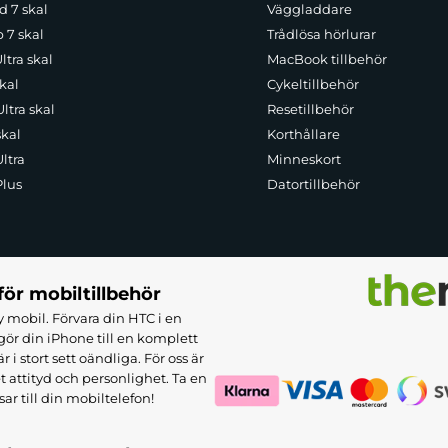
d 7 skal
Väggladdare
p 7 skal
Trådlösa hörlurar
ltra skal
MacBook tillbehör
kal
Cykeltillbehör
ltra skal
Resetillbehör
skal
Korthållare
ltra
Minneskort
Plus
Datortillbehör
för mobiltillbehör
 mobil. Förvara din HTC i en
ör din iPhone till en komplett
 stort sett oändliga. För oss är
et attityd och personlighet. Ta en
sar till din mobiltelefon!