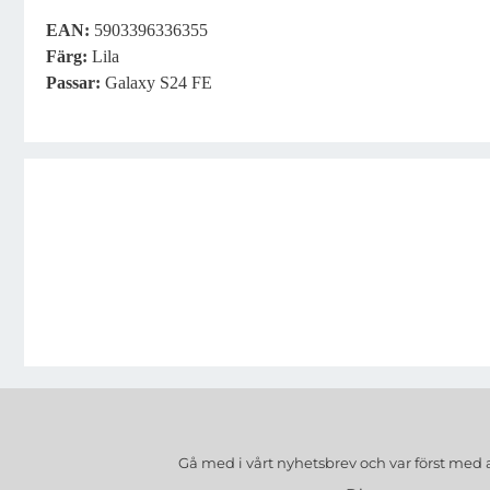
EAN:
5903396336355
Färg:
Lila
Passar:
Galaxy S24 FE
Gå med i vårt nyhetsbrev och var först med 