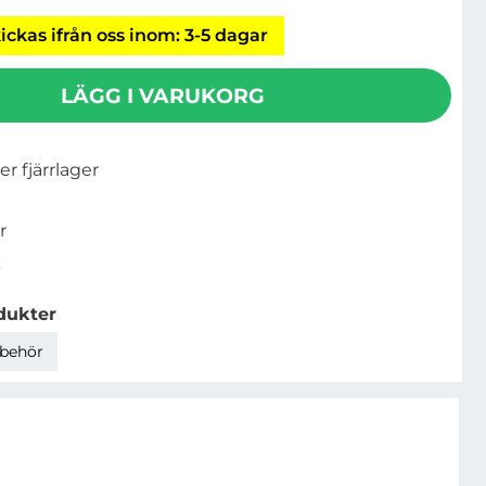
ickas ifrån oss inom: 3-5 dagar
LÄGG I VARUKORG
ler fjärrlager
r
5
dukter
lbehör