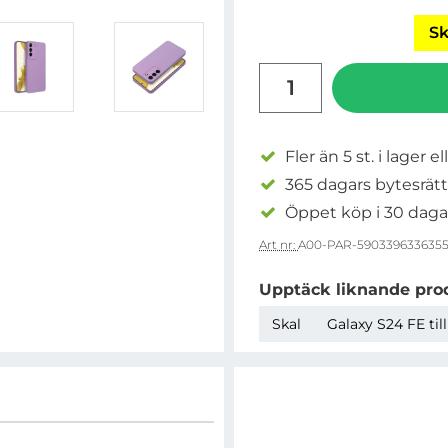
Sk
antal
Fler än 5 st. i lager el
365 dagars bytesrätt
Öppet köp i 30 daga
Art nr:
A00-PAR-590339633635
Upptäck liknande pro
Skal
Galaxy S24 FE til