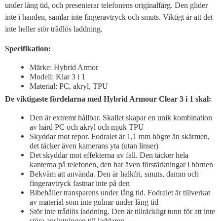
under lång tid, och presenterar telefonens originalfärg. Den glider
inte i handen, samlar inte fingeravtryck och smuts. Viktigt är att det
inte heller stör trådlös laddning.
Specifikation:
Märke: Hybrid Armor
Modell: Klar 3 i 1
Material: PC, akryl, TPU
De viktigaste fördelarna med Hybrid Armour Clear 3 i 1 skal:
Den är extremt hållbar. Skallet skapar en unik kombination
av hård PC och akryl och mjuk TPU
Skyddar mot repor. Fodralet är 1,1 mm högre än skärmen,
det täcker även kamerans yta (utan linser)
Det skyddar mot effekterna av fall. Den täcker hela
kanterna på telefonen, den har även förstärkningar i hörnen
Bekväm att använda. Den är halkfri, smuts, damm och
fingeravtryck fastnar inte på den
Bibehåller transparens under lång tid. Fodralet är tillverkat
av material som inte gulnar under lång tid
Stör inte trådlös laddning. Den är tillräckligt tunn för att inte
störa anslutningen till laddaren