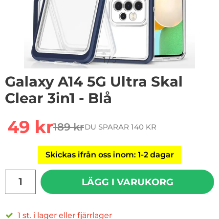
1
/
5
Galaxy A14 5G Ultra Skal
Clear 3in1 - Blå
Handla denna produkt Galaxy A14 5G Ultra Skal Clear 3in
rea pris
49 kr
189 kr
DU SPARAR 140 KR
tidigare pris
Skickas ifrån oss inom: 1-2 dagar
antal
LÄGG I VARUKORG
1 st. i lager eller fjärrlager