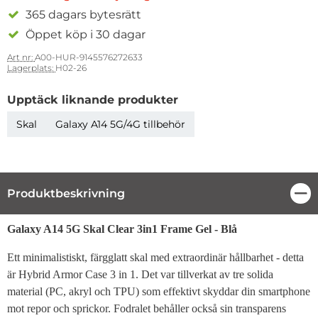
365 dagars bytesrätt
Öppet köp i 30 dagar
Art nr:
A00-HUR-9145576272633
Lagerplats:
H02-26
Upptäck liknande produkter
Skal
Galaxy A14 5G/4G tillbehör
Produktbeskrivning
Stä
Produktbeskrivning
Galaxy A14 5G Skal
Clear 3in1 Frame Gel - Blå
Ett minimalistiskt, färgglatt skal med extraordinär hållbarhet - detta
är Hybrid Armor Case 3 in 1. Det var tillverkat av tre solida
material (PC, akryl och TPU) som effektivt skyddar din smartphone
mot repor och sprickor. Fodralet behåller också sin transparens