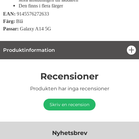
Den finns i flera färger
EAN:
9145576272633
Färg:
Blå
Passar:
Galaxy A14 5G
Produktinformation
öpp
Recensioner
Produkten har inga recensioner
Skriv en recension
Nyhetsbrev