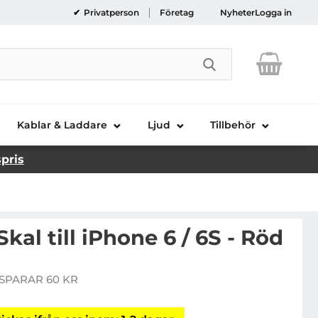
Privatperson
Företag
Nyheter
Logga in
Genomför sökni
Kablar & Laddare
Ljud
Tillbehör
spris
kal till iPhone 6 / 6S - Röd
Handla denna produkt Floral ETCH Skal till iPhone 6 / 6S - Röd
SPARAR 60 KR
pris