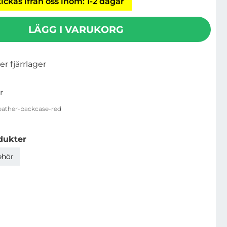
ickas ifrån oss inom: 1-2 dagar
LÄGG I VARUKORG
ler fjärrlager
r
eather-backcase-red
dukter
ehör