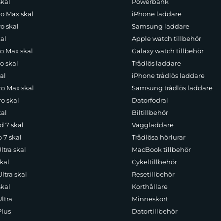
skal
Powerbank
ro Max skal
iPhone laddare
o skal
Samsung laddare
al
Apple watch tillbehör
ro Max skal
Galaxy watch tillbehör
o skal
Trådlös laddare
al
iPhone trådlös laddare
ro Max skal
Samsung trådlös laddare
o skal
Datorfodral
kal
Biltillbehör
d 7 skal
Väggladdare
p 7 skal
Trådlösa hörlurar
ltra skal
MacBook tillbehör
kal
Cykeltillbehör
ltra skal
Resetillbehör
skal
Korthållare
ltra
Minneskort
Plus
Datortillbehör