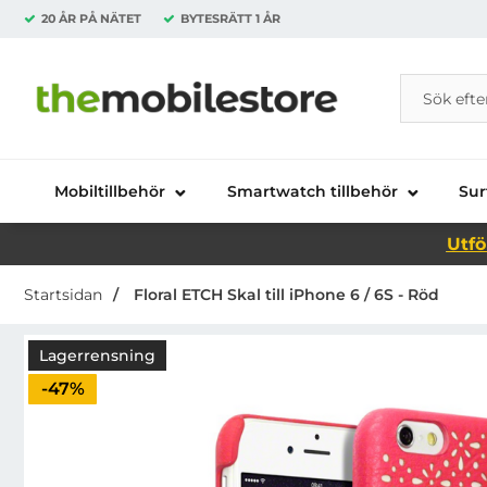
20 ÅR PÅ NÄTET
BYTESRÄTT
1 ÅR
Sök
Sök på Da
Startsidan för Danira Telecom AB
Mobiltillbehör
Smartwatch tillbehör
Sur
Utfö
Startsidan
Floral ETCH Skal till iPhone 6 / 6S - Röd
Lagerrensning
Priset är nedsatt med
-47%