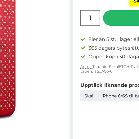
Sk
antal
Fler än 5 st. i lager el
365 dagars bytesrätt
Öppet köp i 30 daga
Art nr:
Terrapin-FloralETCH-PUl
Lagerplats:
A06-61
Upptäck liknande pro
Skal
iPhone 6/6S tillb