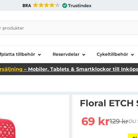
BRA
nira Telecom AB
fplatta tillbehör
Reservdelar
Cykeltillbehör
rsäljning
– Mobiler, Tablets & Smartklockor till Inköp
Floral ETCH S
rea pris
69 kr
129 kr
DU 
tidigare 