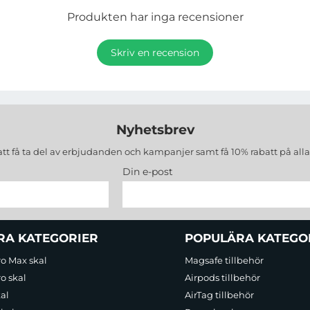
Produkten har inga recensioner
Skriv en recension
Nyhetsbrev
att få ta del av erbjudanden och kampanjer samt få 10% rabatt på all
Din e-post
RA KATEGORIER
POPULÄRA KATEGO
ro Max skal
Magsafe tillbehör
o skal
Airpods tillbehör
al
AirTag tillbehör