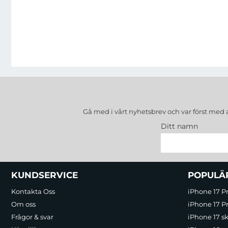
Gå med i vårt nyhetsbrev och var först med 
Ditt namn
Sidfot Blandad info och länkar
KUNDSERVICE
POPULÄ
Kontakta Oss
iPhone 17 P
Om oss
iPhone 17 Pr
Frågor & svar
iPhone 17 sk