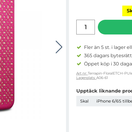
Sk
antal
Fler än 5 st. i lager el
365 dagars bytesrätt
Öppet köp i 30 daga
Art nr:
Terrapin-FloralETCH-PU
Lagerplats:
A06-61
Upptäck liknande pro
Skal
iPhone 6/6S tillb