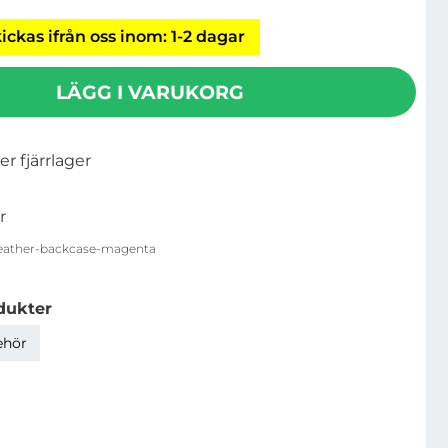
ickas ifrån oss inom: 1-2 dagar
LÄGG I VARUKORG
ler fjärrlager
r
leather-backcase-magenta
dukter
ehör