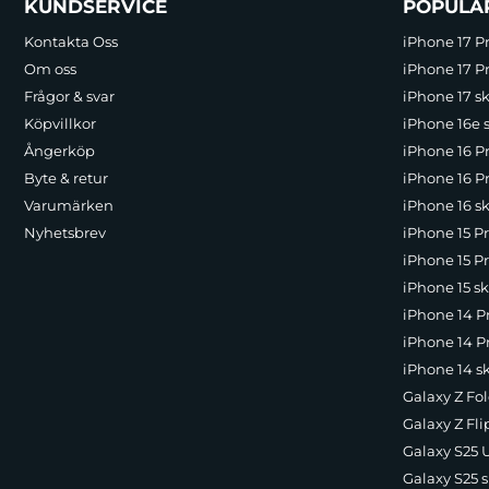
Sidfot Blandad info och länkar
KUNDSERVICE
POPULÄ
Kontakta Oss
iPhone 17 P
Om oss
iPhone 17 Pr
Frågor & svar
iPhone 17 sk
Köpvillkor
iPhone 16e 
Ångerköp
iPhone 16 P
Byte & retur
iPhone 16 Pr
Varumärken
iPhone 16 sk
Nyhetsbrev
iPhone 15 P
iPhone 15 Pr
iPhone 15 sk
iPhone 14 P
iPhone 14 Pr
iPhone 14 s
Galaxy Z Fol
Galaxy Z Fli
Galaxy S25 U
Galaxy S25 s