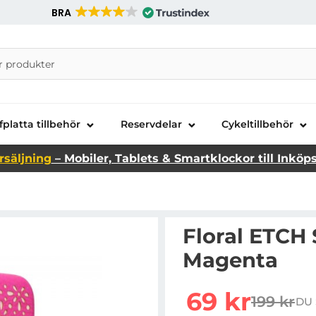
BRA
nira Telecom AB
fplatta tillbehör
Reservdelar
Cykeltillbehör
rsäljning
– Mobiler, Tablets & Smartklockor till Inköp
Floral ETCH S
Magenta
rea pris
69 kr
199 kr
DU 
tidigare 