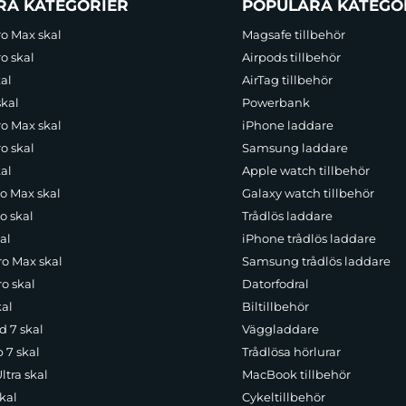
RA KATEGORIER
POPULÄRA KATEGO
ro Max skal
Magsafe tillbehör
o skal
Airpods tillbehör
al
AirTag tillbehör
skal
Powerbank
ro Max skal
iPhone laddare
o skal
Samsung laddare
al
Apple watch tillbehör
ro Max skal
Galaxy watch tillbehör
o skal
Trådlös laddare
al
iPhone trådlös laddare
ro Max skal
Samsung trådlös laddare
o skal
Datorfodral
kal
Biltillbehör
d 7 skal
Väggladdare
p 7 skal
Trådlösa hörlurar
ltra skal
MacBook tillbehör
kal
Cykeltillbehör