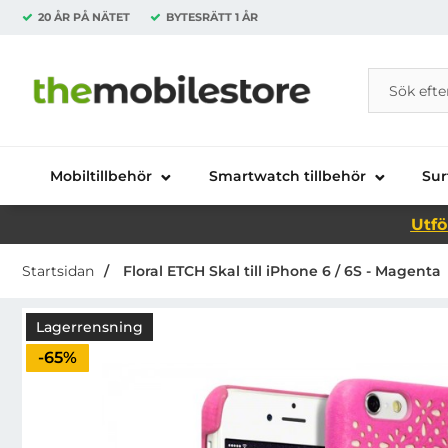
20 ÅR PÅ NÄTET
BYTESRÄTT
1 ÅR
Sök
Sök på Da
Startsidan för Danira Telecom AB
Mobiltillbehör
Smartwatch tillbehör
Sur
Utfö
Startsidan
Floral ETCH Skal till iPhone 6 / 6S - Magenta
Lagerrensning
Priset är nedsatt med
-65%