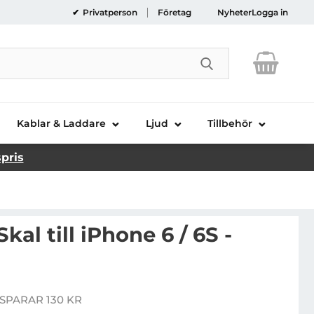
Privatperson
Företag
Nyheter
Logga in
Genomför sökni
Kablar & Laddare
Ljud
Tillbehör
spris
kal till iPhone 6 / 6S -
Handla denna produkt Floral ETCH Skal till iPhone 6 / 6S - Magenta
SPARAR 130 KR
pris