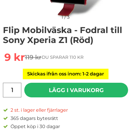
1
/
3
Flip Mobilväska - Fodral till
Sony Xperia Z1 (Röd)
Handla denna produkt Flip Mobilväska - Fodral till Sony
rea pris
9 kr
119 kr
DU SPARAR 110 KR
tidigare pris
Skickas ifrån oss inom: 1-2 dagar
antal
LÄGG I VARUKORG
2 st. i lager eller fjärrlager
365 dagars bytesrätt
Öppet köp i 30 dagar