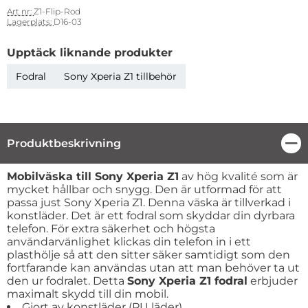
Art nr:
Z1-Flip-Rod
Lagerplats:
D16-03
Upptäck liknande produkter
Fodral
Sony Xperia Z1 tillbehör
Produktbeskrivning
Stä
Produktbeskrivning
Mobilväska till Sony Xperia Z1
av hög kvalité som är
mycket hållbar och snygg. Den är utformad för att
passa just Sony Xperia Z1. Denna väska är tillverkad i
konstläder. Det är ett fodral som skyddar din dyrbara
telefon. För extra säkerhet och högsta
användarvänlighet klickas din telefon in i ett
plasthölje så att den sitter säker samtidigt som den
fortfarande kan användas utan att man behöver ta ut
den ur fodralet. Detta
Sony Xperia Z1 fodral
erbjuder
maximalt skydd till din mobil.
Gjort av konstläder (PU läder).