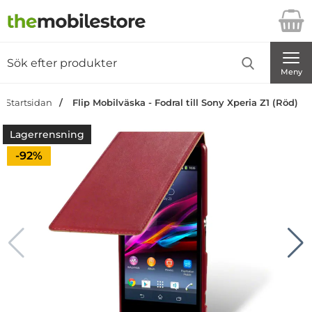
Startsidan för Danira Telecom AB
Sök
Sök på Danira Telecom AB
Genomför
Meny
Startsidan
Flip Mobilväska - Fodral till Sony Xperia Z1 (Röd)
Lagerrensning
Priset är nedsatt med
-92%