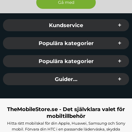
Sidfot Blandad info och länkar
Kundservice
Populära kategorier
Populära kategorier
Guider...
TheMobileStore.se - Det självklara valet för
mobiltillbehör
Hitta rätt mobilskal för din Apple, Huawei, Samsung och Sony
mobil. Förvara din HTC i en passande läderväska, skydda