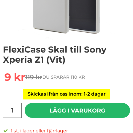
FlexiCase Skal till Sony
Xperia Z1 (Vit)
rea pris
9 kr
119 kr
DU SPARAR 110 KR
tidigare pris
Skickas ifrån oss inom: 1-2 dagar
antal
LÄGG I VARUKORG
1 st. i lager eller fjärrlager